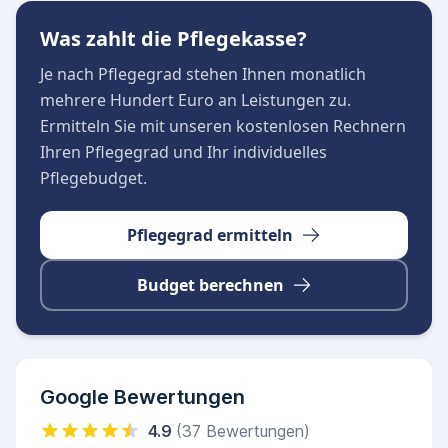
Bärenfamilie-Dresden, die eine liebevolle Rund-
Was zahlt die Pflegekasse?
um-die-Uhr-Betreuung bietet.
Beratungsgespräche erfolgen kostenfrei und
Je nach Pflegegrad stehen Ihnen monatlich
unbürokratisch am Standort oder vor Ort beim
mehrere Hundert Euro an Leistungen zu.
Patienten. Der Pflegedienst strebt an, die
Ermitteln Sie mit unseren kostenlosen Rechnern
Lebensqualität seiner Patienten zu erhöhen und
Ihren Pflegegrad und Ihr individuelles
ein sicheres, geborgenes Umfeld zu schaffen.
Pflegebudget.
Pflegegrad ermitteln
Budget berechnen
Google Bewertungen
4.9
(37 Bewertungen)