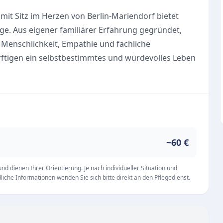
it Sitz im Herzen von Berlin-Mariendorf bietet
ge. Aus eigener familiärer Erfahrung gegründet,
Menschlichkeit, Empathie und fachliche
ürftigen ein selbstbestimmtes und würdevolles Leben
hen Bereiche der ambulanten Versorgung. Hierbei
fnissen stets im Mittelpunkt:
. medizinische Behandlungspflege und fachgerechte
~60 €
 Unterstützung im Alltag)
erliche Sicherheit der Patienten
d dienen Ihrer Orientierung. Je nach individueller Situation und
iche Informationen wenden Sie sich bitte direkt an den Pflegedienst.
ungsorientierten Arbeitsweise passt sich der
tionen an. Für eine persönliche Beratung steht das