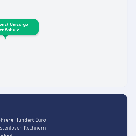
ienst Umsorga
ver Schulz
ehrere Hundert Euro
kostenlosen Rechnern
budget.