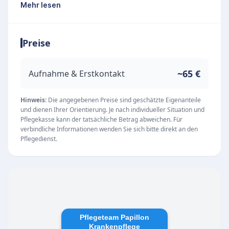
langjährige Erfahrung mit fundiertem
Mehr lesen
Fachwissen, um pflegebedürftigen Menschen
ein würdevolles und selbstbestimmtes Leben zu
Preise
ermöglichen. Die Philosophie des Anbieters
lautet „Mehr als gepflegt wohnen“: Es geht nicht
nur um die reine pflegerische Versorgung,
~65 €
Aufnahme & Erstkontakt
sondern auch darum, den Klienten Sicherheit,
Geborgenheit und schöne Erlebnisse im Alltag
Hinweis:
Die angegebenen Preise sind geschätzte Eigenanteile
und dienen Ihrer Orientierung. Je nach individueller Situation und
zu bieten.
Pflegekasse kann der tatsächliche Betrag abweichen. Für
Der Pflegedienst richtet sich an Senioren und
verbindliche Informationen wenden Sie sich bitte direkt an den
Pflegedienst.
Menschen mit Handicap, die sich im Alltag
entlasten möchten, aber dennoch ihre
größtmögliche Selbstständigkeit bewahren
wollen. Die individuelle Betreuung erfolgt durch
ein engagiertes Team aus examinierten
Pflegefachkräften, Pflegehelfern und
Pflegeteam Papillon
Krankenpflege