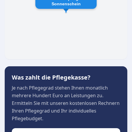
Ergotherapeuten.
Sonnenschein
Unsere Leistungen
Umfassende ambulante Pflege und
medizinische Versorgung
Hauswirtschaftliche Unterstützung zur
Entlastung bei alltäglichen Aufgaben
Zusätzliche Betreuungsleistungen nach § 43b
SGB XI
„Essen auf Rädern“ und Mahlzeitenservice aus
dem hauseigenen PANORAMA Restaurant
Was zahlt die Pflegekasse?
Mit diesem breit aufgestellten und flexiblen
Je nach Pflegegrad stehen Ihnen monatlich
Angebot stellt die Pflegeteam Papillon GmbH in
mehrere Hundert Euro an Leistungen zu.
Homberg/Efze sicher, dass Klienten in allen
Ermitteln Sie mit unseren kostenlosen Rechnern
Lebenslagen liebevoll betreut und rundum gut
Ihren Pflegegrad und Ihr individuelles
umsorgt werden.
Pflegebudget.