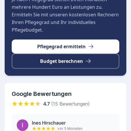
steht das Team der Tagespflege + Pflegedienst
mehrere Hundert Euro an Leistungen zu.
Kehle GmbH jederzeit zur Verfügung.
Ermitteln Sie mit unseren kostenlosen Rechnern
Ihren Pflegegrad und Ihr individuelles
Pflegebudget.
Pflegegrad ermitteln
Budget berechnen
Google Bewertungen
4.7
(15 Bewertungen)
Ines Hirschauer
vor 5 Monaten