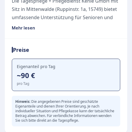
Die Tagespflege + Pflegedienst Kehle GmbH mit
Sitz in Mittenwalde (Ruppinstr. 1a, 15749) bietet
umfassende Unterstützung für Senioren und
pflegebedürftige Menschen in der Region. Das
Mehr lesen
Team legt großen Wert auf individuelle
Betreuung und eine familiäre Atmosphäre, um
Preise
den Alltag der Gäste abwechslungsreich und
erfüllend zu gestalten.
Angebotene Leistungen
Eigenanteil pro Tag
~90 €
Der Dienst umfasst sowohl ambulante Pflege
als auch Tagespflege und unterstützt bei:
pro Tag
Grundpflege und Behandlungspflege
Organisation alltäglicher Verrichtungen
Hinweis:
Die angegebenen Preise sind geschätzte
Eigenanteile und dienen Ihrer Orientierung. Je nach
Sozialer Betreuung und Aktivierung
individueller Situation und Pflegekasse kann der tatsächliche
Individueller Beratung für Betroffene und
Betrag abweichen. Für verbindliche Informationen wenden
Sie sich bitte direkt an die Tagespflege.
Angehörige