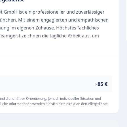
t GmbH ist ein professioneller und zuverlässiger
München. Mit einem engagierten und empathischen
euung im eigenen Zuhause. Höchstes fachliches
Teamgeist zeichnen die tägliche Arbeit aus, um
mtes Leben in vertrauter Umgebung zu ermöglichen.
anten Versorgung. Zu den zentralen Angeboten
n Umfeld
 Alltag
~85 €
iziertes und pünktliches Team
st GmbH ist in der Dobmannstraße 12 in 80993
d dienen Ihrer Orientierung. Je nach individueller Situation und
iche Informationen wenden Sie sich bitte direkt an den Pflegedienst.
chen 09:00 und 17:00 Uhr steht das zuverlässige
Verfügung.