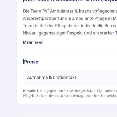
Die Team "N" Ambulanter & Intensivpflegediens
Ansprechpartner für die ambulante Pflege in 
Team bietet der Pflegedienst individuelle Betr
Niveau, gegenseitiger Respekt und ein starker 
pflegebedürftigen Menschen ein selbstbestim
Mehr lesen
Unsere Leistungen
Der Fokus liegt auf der professionellen ambul
Preise
gehören:
Ambulante Pflege und Betreuung im häusliche
Individuelle und empathische Unterstützung im
Aufnahme & Erstkontakt
Fachgerechte Versorgung durch ein hoch qualif
Die Team "N" Ambulanter & Intensivpflegedien
Hinweis:
Die angegebenen Preise sind geschätzte Eigenanteile un
Pflegekasse kann der tatsächliche Betrag abweichen. Für verbindl
München ansässig. Von Montag bis Freitag zwis
Pflegeteam für Anfragen und Beratungen zur 