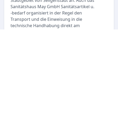
Stadtgebiet von Seligenstadt an. Auch das
Sanitätshaus May GmbH Sanitätsartikel u.
-bedarf organisiert in der Regel den
Transport und die Einweisung in die
technische Handhabung direkt am
Einsatzort. Die Lieferzeiten hängen dabei
oft von der Genehmigung der
Pflegekasse und der aktuellen
Lagerverfügbarkeit ab.
Welche Sanitätshäuser in Seligenstadt
bieten orthopädische
Maßanfertigungen (Einlagen,
Orthesen, Prothesen)?
Für individuelle Fußversorgungen ist
Krammig Jasmin
Orthopädieschumachermeisterin in der
Willi-Brehm-Straße eine spezialisierte