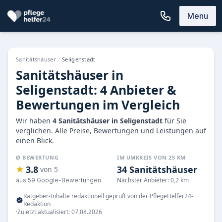
Menu
Sanitätshäuser
/
Seligenstadt
Sanitätshäuser in
Seligenstadt: 4 Anbieter &
Bewertungen im Vergleich
Wir haben
4 Sanitätshäuser in Seligenstadt
für Sie
verglichen. Alle Preise, Bewertungen und Leistungen auf
einen Blick.
Ø BEWERTUNG
IM UMKREIS VON 25 KM
3.8
34 Sanitätshäuser
von 5
Nächster Anbieter: 0,2 km
aus 59 Google-Bewertungen
Ratgeber-Inhalte redaktionell geprüft von der PflegeHelfer24-
Redaktion
·
Zuletzt aktualisiert: 07.08.2026