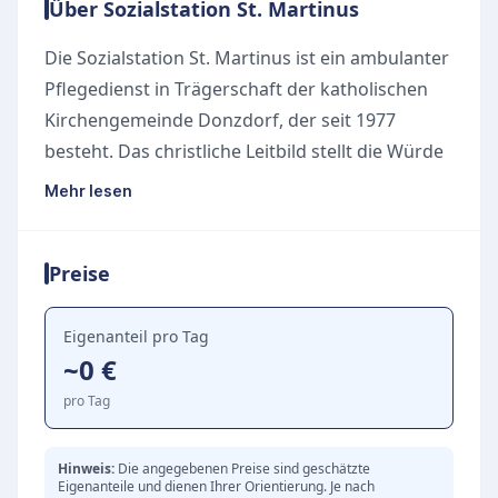
Über Sozialstation St. Martinus
Die Sozialstation St. Martinus ist ein ambulanter
Pflegedienst in Trägerschaft der katholischen
Kirchengemeinde Donzdorf, der seit 1977
besteht. Das christliche Leitbild stellt die Würde
und den Wert jedes Menschen in den
Mehr lesen
Mittelpunkt, unabhängig von Herkunft und
Glauben. Der Pflegedienst unterstützt
Preise
Menschen bei Krankheit, Behinderung und im
Alter, um die häusliche Selbstständigkeit
möglichst lange zu erhalten. Das
Eigenanteil pro Tag
~0 €
Versorgungsgebiet umfasst Donzdorf,
Böhmenkirch und Lauterstein mit deren
pro Tag
Ortsteilen. Die Leistungen umfassen sowohl
medizinische Pflege gemäß ärztlicher
Hinweis:
Die angegebenen Preise sind geschätzte
Eigenanteile und dienen Ihrer Orientierung. Je nach
Verordnung als auch hauswirtschaftliche