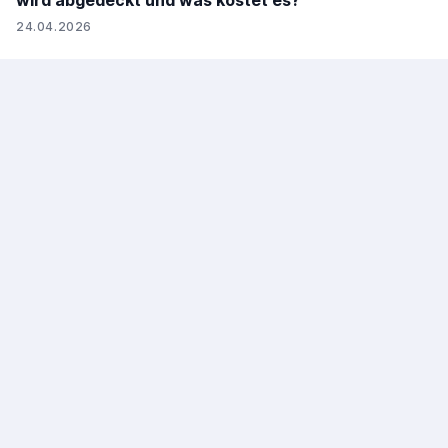
wird abgedeckt und was kostet es?
24.04.2026