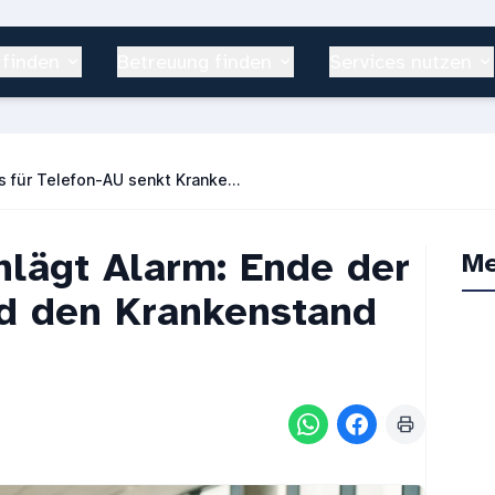
 finden
Betreuung finden
Services nutzen
AOK warnt: Aus für Telefon-AU senkt Krankenstand nicht
lägt Alarm: Ende der
Me
rd den Krankenstand