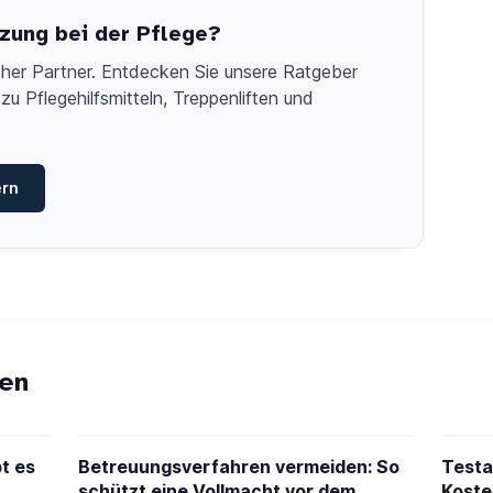
zung bei der Pflege?
licher Partner. Entdecken Sie unsere Ratgeber
zu Pflegehilfsmitteln, Treppenliften und
ern
en
t es
Betreuungsverfahren vermeiden: So
Testa
schützt eine Vollmacht vor dem
Koste