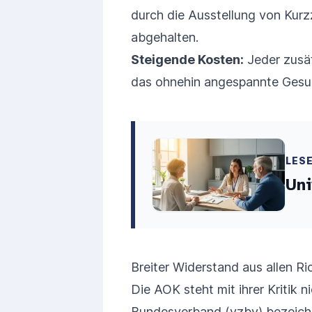
durch die Ausstellung von Kur
abgehalten.
Steigende Kosten:
Jeder zusät
das ohnehin angespannte Gesun
LES
Uni
Breiter Widerstand aus allen R
Die AOK steht mit ihrer Kritik n
Bundesverband (vzbv) bezeichn