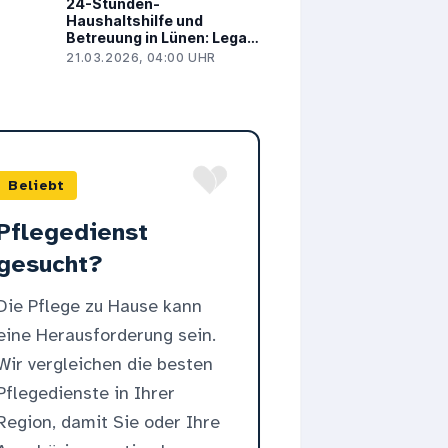
24-Stunden-
Haushaltshilfe und
Betreuung in Lünen: Legal,
sicher und bezahlbar
21.03.2026, 04:00 UHR
Beliebt
Pflegedienst
gesucht?
Die Pflege zu Hause kann
eine Herausforderung sein.
Wir vergleichen die besten
Pflegedienste in Ihrer
Region, damit Sie oder Ihre