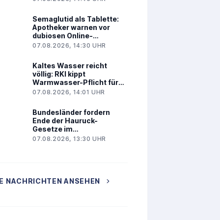
Semaglutid als Tablette:
Apotheker warnen vor
dubiosen Online-
Angeboten
07.08.2026, 14:30 UHR
Kaltes Wasser reicht
völlig: RKI kippt
Warmwasser-Pflicht für
Kliniken
07.08.2026, 14:01 UHR
Bundesländer fordern
Ende der Hauruck-
Gesetze im
Gesundheitswesen
07.08.2026, 13:30 UHR
E NACHRICHTEN ANSEHEN