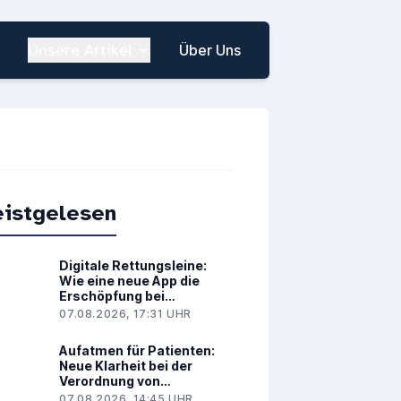
Unsere Artikel
Über Uns
istgelesen
Digitale Rettungsleine:
Wie eine neue App die
Erschöpfung bei
Brustkrebs spürbar lindert
07.08.2026, 17:31 UHR
Aufatmen für Patienten:
Neue Klarheit bei der
Verordnung von
Medizinalcannabis
07.08.2026, 14:45 UHR