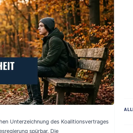
ALL
ichen Unterzeichnung des Koalitionsvertrages
sregierung spürbar. Die