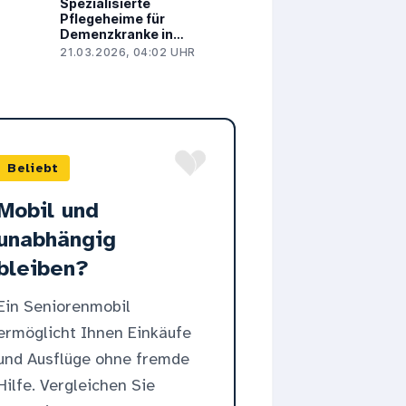
Spezialisierte
Pflegeheime für
Demenzkranke in
Offenbach am Main:
21.03.2026, 04:02 UHR
Darauf kommt es an
Beliebt
Mobil und
unabhängig
bleiben?
Ein Seniorenmobil
ermöglicht Ihnen Einkäufe
und Ausflüge ohne fremde
Hilfe. Vergleichen Sie