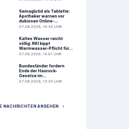
Semaglutid als Tablette:
Apotheker warnen vor
dubiosen Online-
Angeboten
07.08.2026, 14:30 UHR
Kaltes Wasser reicht
völlig: RKI kippt
Warmwasser-Pflicht für
Kliniken
07.08.2026, 14:01 UHR
Bundesländer fordern
Ende der Hauruck-
Gesetze im
Gesundheitswesen
07.08.2026, 13:30 UHR
E NACHRICHTEN ANSEHEN