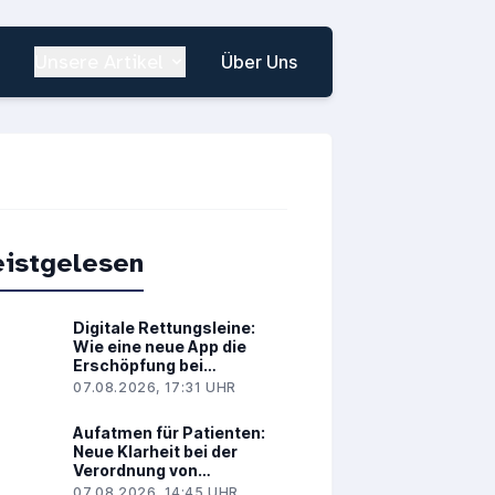
Unsere Artikel
Über Uns
istgelesen
Digitale Rettungsleine:
Wie eine neue App die
Erschöpfung bei
Brustkrebs spürbar lindert
07.08.2026, 17:31 UHR
Aufatmen für Patienten:
Neue Klarheit bei der
Verordnung von
Medizinalcannabis
07.08.2026, 14:45 UHR