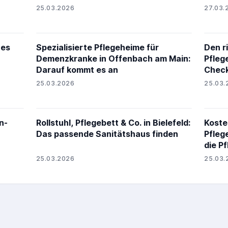
25.03.2026
27.03.
hes
Spezialisierte Pflegeheime für
Den r
Demenzkranke in Offenbach am Main:
Pfleg
Darauf kommt es an
Check
25.03.2026
25.03.
n-
Rollstuhl, Pflegebett & Co. in Bielefeld:
Koste
Das passende Sanitätshaus finden
Pfleg
die P
25.03.2026
25.03.