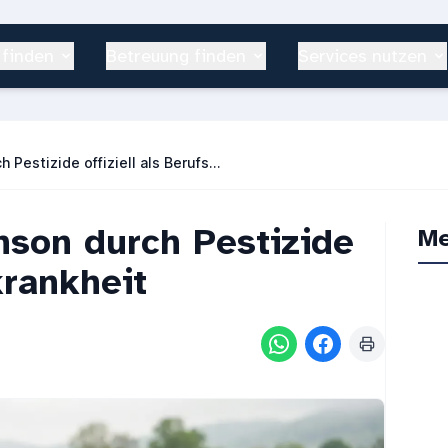
 finden
Betreuung finden
Services nutzen
Parkinson durch Pestizide offiziell als Berufskrankheit anerkannt
inson durch Pestizide
Me
krankheit