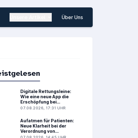
Unsere Artikel
Über Uns
istgelesen
Digitale Rettungsleine:
Wie eine neue App die
Erschöpfung bei
Brustkrebs spürbar lindert
07.08.2026, 17:31 UHR
Aufatmen für Patienten:
Neue Klarheit bei der
Verordnung von
Medizinalcannabis
07.08.2026, 14:45 UHR