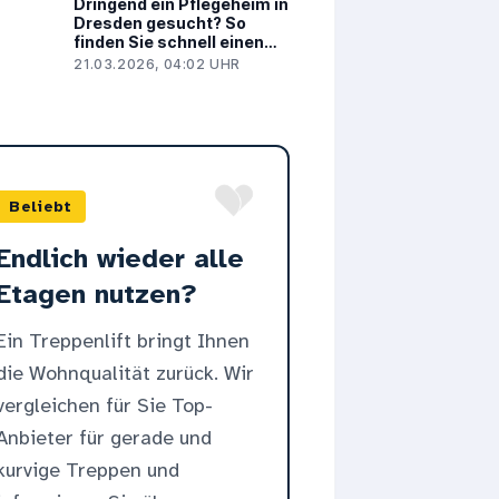
Dringend ein Pflegeheim in
Dresden gesucht? So
finden Sie schnell einen
Kurzzeit- oder
21.03.2026, 04:02 UHR
Dauerpflegeplatz
Beliebt
Endlich wieder alle
Etagen nutzen?
Ein Treppenlift bringt Ihnen
die Wohnqualität zurück. Wir
vergleichen für Sie Top-
Anbieter für gerade und
kurvige Treppen und