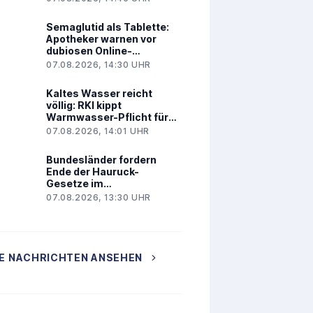
Semaglutid als Tablette:
Apotheker warnen vor
dubiosen Online-
Angeboten
07.08.2026, 14:30 UHR
Kaltes Wasser reicht
völlig: RKI kippt
Warmwasser-Pflicht für
Kliniken
07.08.2026, 14:01 UHR
Bundesländer fordern
Ende der Hauruck-
Gesetze im
Gesundheitswesen
07.08.2026, 13:30 UHR
E NACHRICHTEN ANSEHEN