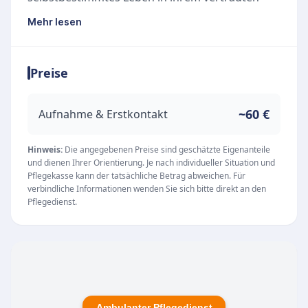
Umfeld zu führen. Das oberste Ziel ist es,
Mehr lesen
Krankenhaus- oder Heimaufenthalte zu
vermeiden und den Alltag der Klienten zu
Preise
erleichtern. Mit einem qualifizierten Team bietet
der Pflegedienst eine individuelle Betreuung, die
sich flexibel an die persönlichen Bedürfnisse,
~60 €
Aufnahme & Erstkontakt
Lebensumstände und Gewohnheiten anpasst.
Unsere Leistungen
Hinweis:
Die angegebenen Preise sind geschätzte Eigenanteile
und dienen Ihrer Orientierung. Je nach individueller Situation und
Das Leistungsangebot umfasst die ambulante
Pflegekasse kann der tatsächliche Betrag abweichen. Für
pflegerische und hauswirtschaftliche
verbindliche Informationen wenden Sie sich bitte direkt an den
Pflegedienst.
Versorgung im Rahmen der Pflegeversicherung
(SGB XI), der häuslichen Krankenpflege (SGB V)
sowie auf privater Basis. Ein besonderer
fachlicher Fokus liegt auf der Spezialisierten
Ambulanten Palliativversorgung (SAPV) und
einem professionellen Wundmanagement.
Ambulanter Pflegedienst