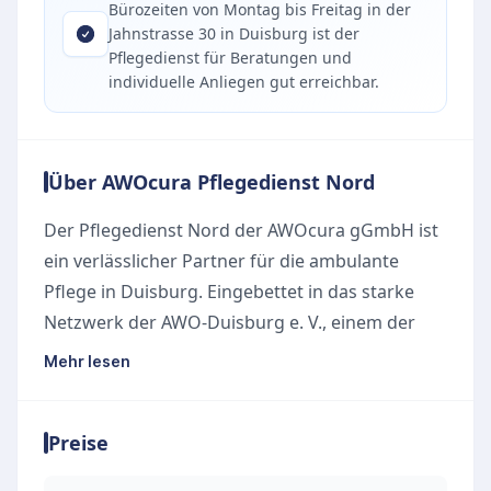
Bürozeiten von Montag bis Freitag in der
Jahnstrasse 30 in Duisburg ist der
Pflegedienst für Beratungen und
individuelle Anliegen gut erreichbar.
Über AWOcura Pflegedienst Nord
Der Pflegedienst Nord der AWOcura gGmbH ist
ein verlässlicher Partner für die ambulante
Pflege in Duisburg. Eingebettet in das starke
Netzwerk der AWO-Duisburg e. V., einem der
größten Wohlfahrtsverbände der Stadt, richtet
Mehr lesen
sich das Angebot an ältere und pflegebedürftige
Menschen, die in ihrer vertrauten häuslichen
Preise
Umgebung Unterstützung benötigen. Mit einem
klaren Fokus auf Werte wie Solidarität,