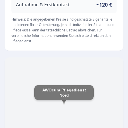
Gerechtigkeit und Toleranz sorgt das
~120 €
Aufnahme & Erstkontakt
engagierte Team dafür, dass Pflegebedürftige
ein würdevolles und selbstbestimmtes Leben
Hinweis:
Die angegebenen Preise sind geschätzte Eigenanteile
und dienen Ihrer Orientierung. Je nach individueller Situation und
führen können.
Pflegekasse kann der tatsächliche Betrag abweichen. Für
Unsere Leistungen
verbindliche Informationen wenden Sie sich bitte direkt an den
Pflegedienst.
Als spezialisierter ambulanter Pflegedienst
bietet die Einrichtung umfassende Hilfe im
Alltag. Zu den Kernleistungen gehören:
Ambulante Pflege und verlässliche Betreuung
im eigenen Zuhause
Individuelle Beratung für Seniorinnen und
AWOcura Pflegedienst
Senioren sowie deren Angehörige
Nord
Unterstützung bei der Alltagsbewältigung und
professionelle Pflegeplanung
Erreichbarkeit und Standort
Der Pflegedienst hat seinen Sitz in der