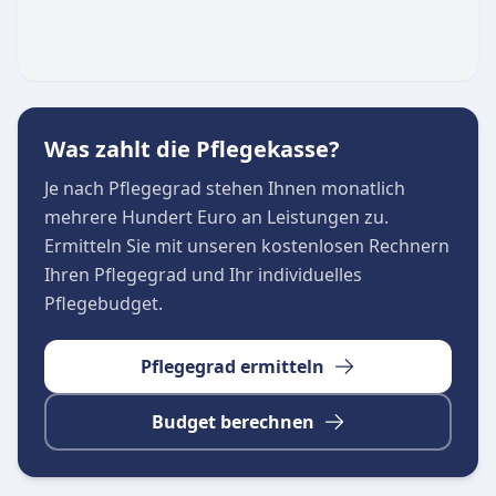
Jahnstrasse 30 in 47119 Duisburg im Stadtteil
Hochemmerich. Das Büro ist von Montag bis
Donnerstag zwischen 08:00 und 16:00 Uhr sowie
freitags von 08:00 bis 14:30 Uhr besetzt. In
dieser Zeit stehen die Mitarbeiterinnen und
Was zahlt die Pflegekasse?
Mitarbeiter für persönliche Anliegen und
Je nach Pflegegrad stehen Ihnen monatlich
umfassende Beratungen zur Verfügung.
mehrere Hundert Euro an Leistungen zu.
Ermitteln Sie mit unseren kostenlosen Rechnern
Ihren Pflegegrad und Ihr individuelles
Pflegebudget.
Pflegegrad ermitteln
Budget berechnen