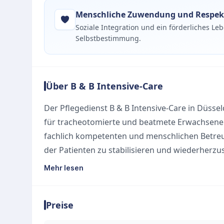
Menschliche Zuwendung und Respek
Soziale Integration und ein förderliches L
Selbstbestimmung.
Über B & B Intensive-Care
Der Pflegedienst B & B Intensive-Care in Düssel
für tracheotomierte und beatmete Erwachsene i
fachlich kompetenten und menschlichen Betreu
der Patienten zu stabilisieren und wiederherz
stehen soziale Integration, Respekt und ein fö
Mehr lesen
Lebensqualität zu fördern. Das qualifizierte Pf
examinierten Fachkräften für Anästhesie und In
Preise
werden. Die Pflege wird bis zu 24 Stunden am
gewährleisten. Individuelle Beratung und maß