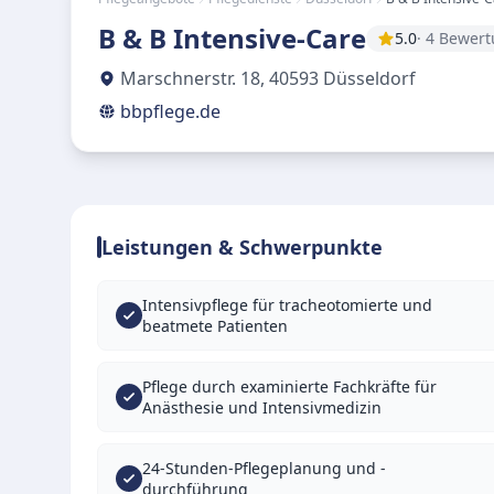
B & B Intensive-Care
5.0
· 4 Bewer
Marschnerstr. 18
,
40593
Düsseldorf
bbpflege.de
Leistungen & Schwerpunkte
Intensivpflege für tracheotomierte und
beatmete Patienten
Pflege durch examinierte Fachkräfte für
Anästhesie und Intensivmedizin
24-Stunden-Pflegeplanung und -
durchführung