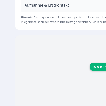
ab, sodass Patienten in ihrer gewohnten Umg
Aufnahme & Erstkontakt
Hinweis:
Die angegebenen Preise sind geschätzte Eigenanteile un
Pflegekasse kann der tatsächliche Betrag abweichen. Für verbindl
B & B I