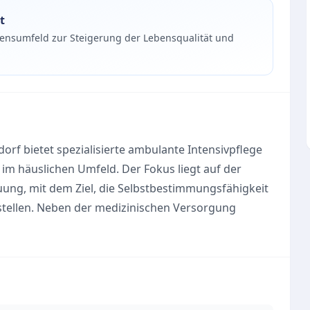
t
ebensumfeld zur Steigerung der Lebensqualität und
dorf bietet spezialisierte ambulante Intensivpflege
m häuslichen Umfeld. Der Fokus liegt auf der
ung, mit dem Ziel, die Selbstbestimmungsfähigkeit
ustellen. Neben der medizinischen Versorgung
rderliches Lebensumfeld im Mittelpunkt, um
legepersonal besteht ausschließlich aus dreijährig
tensivmedizin, die regelmäßig weitergebildet
 Tag angeboten, um eine umfassende Versorgung zu
geschneiderte Angebote runden das Serviceangebot