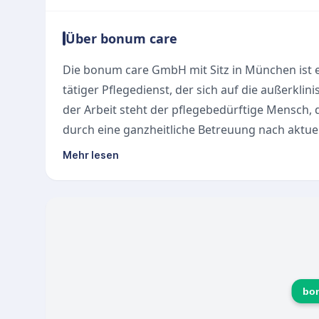
Über bonum care
Die bonum care GmbH mit Sitz in München ist 
tätiger Pflegedienst, der sich auf die außerklini
der Arbeit steht der pflegebedürftige Mensch,
durch eine ganzheitliche Betreuung nach aktue
gewahrt werden.
Mehr lesen
Unsere Leistungen
Das Leistungsspektrum konzentriert sich auf die
individuellem Bedarf eine umfassende Betreuu
Kernleistungen gehören:
Außerklinische Intensivpflege und Heimbeatm
Professionelles Notfallmanagement
Individuelle Pflegeplanung und regelmäßige Pfl
bo
Um eine konstante und verlässliche Versorgung