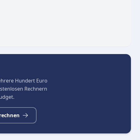
n 12-Stunden-Rhythmus. Dadurch kann auf eine
 sich der Dienstleister auch als verlässlicher
mfassende Beratung, Begleitung und Entlastung im
h in Notfällen. Durch die enge Zusammenarbeit mit
n wird eine reibungslose Koordination aller
ehrere Hundert Euro
kostenlosen Rechnern
budget.
rechnen