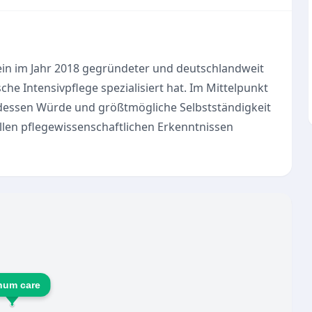
ein im Jahr 2018 gegründeter und deutschlandweit
sche Intensivpflege spezialisiert hat. Im Mittelpunkt
 dessen Würde und größtmögliche Selbstständigkeit
llen pflegewissenschaftlichen Erkenntnissen
 häusliche Intensivpflege und bietet je nach
ng bis hin zur 24-Stunden-Versorgung. Zu den
ung
egevisiten
num care
 im eigenen Zuhause zu gewährleisten, arbeiten