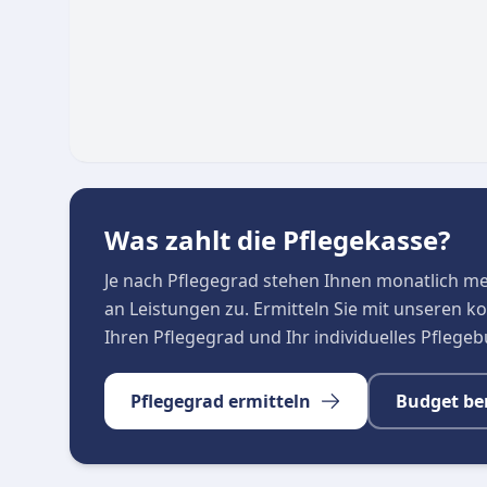
die qualifizierten Pflegekräfte in einem feste
zusätzliche Unterbringung verzichtet werden.
Beratung und Netzwerk
Neben der direkten Pflege am Patienten versteht
Partner für die Angehörigen. Diese erhalten u
Alltag sowie eine ständige Erreichbarkeit, auc
Ärzten, Therapeuten, Kliniken und Kostenträger
Beteiligten sichergestellt.
Was zahlt die Pflegekasse?
Je nach Pflegegrad stehen Ihnen monatlich m
an Leistungen zu. Ermitteln Sie mit unseren 
Ihren Pflegegrad und Ihr individuelles Pflege
Pflegegrad ermitteln
Budget be