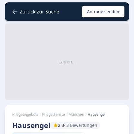
Zurück zur Suche
Anfrage senden
Laden...
Pflegeangebote
Pflegedienste
München
Hausengel
Hausengel
2.3
· 3 Bewertungen