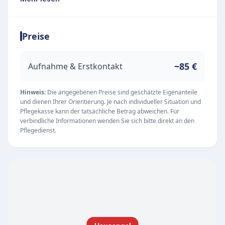
Familienmitglieds wurde das Unternehmen mit
dem Ziel gegründet, anderen Familien in
Preise
ähnlichen Situationen mit fachkompetenter
Hilfe, Zuwendung und Wegbegleitung zur Seite
zu stehen. Unter dem Leitmotiv „Rundum
~85 €
Aufnahme & Erstkontakt
versorgt“ ermöglicht der Dienst ein würdevolles
und selbstbestimmtes Leben im vertrauten
Hinweis:
Die angegebenen Preise sind geschätzte Eigenanteile
und dienen Ihrer Orientierung. Je nach individueller Situation und
häuslichen Umfeld.
Pflegekasse kann der tatsächliche Betrag abweichen. Für
Unsere Leistungen
verbindliche Informationen wenden Sie sich bitte direkt an den
Pflegedienst.
Der Pflegedienst bietet ein umfassendes
Angebot an Dienstleistungen, die sowohl
einzeln als auch in Kombination in Anspruch
genommen werden können:
Ambulante Kranken- und Altenpflege:
Professionelle medizinische und pflegerische
Versorgung direkt im eigenen Zuhause, die