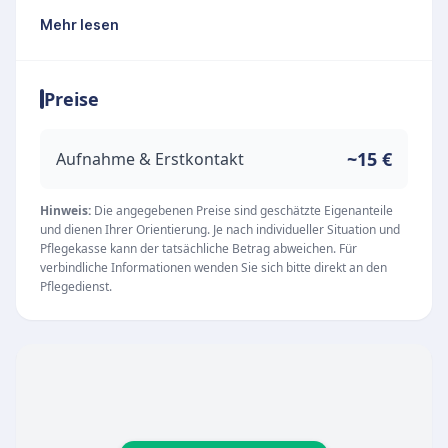
129 bietet der Pflegedienst umfassende
Mehr lesen
Unterstützung, um pflegebedürftigen
Menschen ein selbstbestimmtes Leben in den
Preise
eigenen vier Wänden zu ermöglichen.
Unsere Leistungen und unser Team
Das Leistungsspektrum umfasst neben der
~15 €
Aufnahme & Erstkontakt
klassischen ambulanten Pflege auch wertvolle
Hilfen im Alltag. Ein besonderes Augenmerk
Hinweis:
Die angegebenen Preise sind geschätzte Eigenanteile
und dienen Ihrer Orientierung. Je nach individueller Situation und
liegt auf dem sympathischen und gut
Pflegekasse kann der tatsächliche Betrag abweichen. Für
aufgestellten Team der Diakoniestation. Zu den
verbindliche Informationen wenden Sie sich bitte direkt an den
Pflegedienst.
engagierten Mitarbeitenden zählen:
Examinierte Pflegekräfte für die professionelle
Versorgung
Hauswirtschaftliche Mitarbeitende zur
Unterstützung im Alltag
Auszubildende, die die Zukunft der Pflege