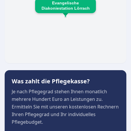
Evangelische
sichern
Diakoniestation Lörrach
Strukturierende Hände im Büro für eine
reibungslose Organisation
Die hohe Zufriedenheit der Klienten spiegelt
sich auch in den positiven Rückmeldungen
wider. Zuverlässigkeit und eine freundliche,
wertschätzende Betreuung stehen bei der
Evangelischen Diakoniestation Lörrach e. V. im
Mittelpunkt der täglichen Arbeit.
Was zahlt die Pflegekasse?
Je nach Pflegegrad stehen Ihnen monatlich
mehrere Hundert Euro an Leistungen zu.
Ermitteln Sie mit unseren kostenlosen Rechnern
Ihren Pflegegrad und Ihr individuelles
Pflegebudget.