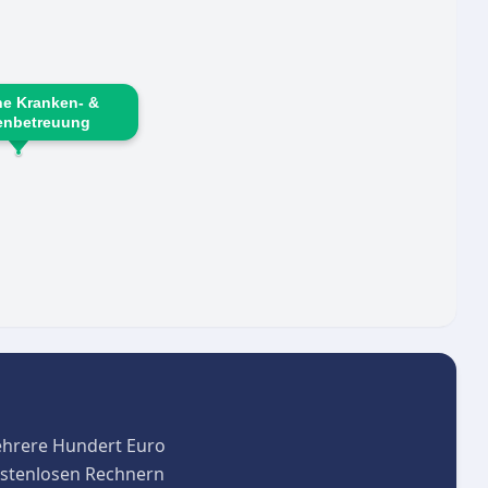
he Kranken- &
enbetreuung
ehrere Hundert Euro
kostenlosen Rechnern