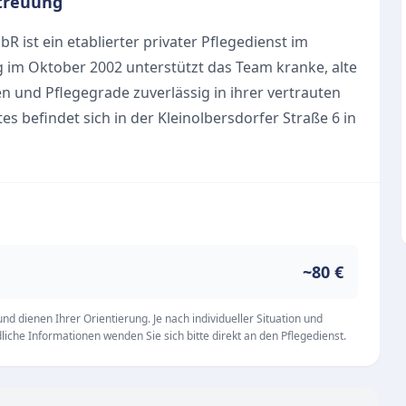
treuung
 ist ein etablierter privater Pflegedienst im
 im Oktober 2002 unterstützt das Team kranke, alte
en und Pflegegrade zuverlässig in ihrer vertrauten
 befindet sich in der Kleinolbersdorfer Straße 6 in
iveau“ steht die ganzheitliche Versorgung der
undliches Personal im Mittelpunkt. Das
onellen Grund- und Behandlungspflege auch
~80 €
er Dienst seit 2019 die Tagespflege „Haus
d dienen Ihrer Orientierung. Je nach individueller Situation und
iche Informationen wenden Sie sich bitte direkt an den Pflegedienst.
gen die Gäste hier zwischen 8.00 und 15.00 Uhr
n Tag mit gemeinsamen Mahlzeiten, während ein
t von der eigenen Haustür und wieder zurück