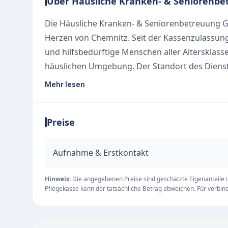
Über Häusliche Kranken- & Seniorenbe
Die Häusliche Kranken- & Seniorenbetreuung GbR
Herzen von Chemnitz. Seit der Kassenzulassung
und hilfsbedürftige Menschen aller Altersklass
häuslichen Umgebung. Der Standort des Dienstes
09127 Chemnitz.
Mehr lesen
Ambulante Pflegeleistungen
Unter dem Leitgedanken „Pflege mit Herz und N
Preise
Patienten durch fachlich ausgebildetes und fre
Leistungsangebot umfasst neben der professi
entlastende hauswirtschaftliche Tätigkeiten.
Aufnahme & Erstkontakt
Ergänzende Tagespflege
Zusätzlich zur ambulanten Betreuung betreibt d
Hinweis:
Die angegebenen Preise sind geschätzte Eigenanteile un
Pflegekasse kann der tatsächliche Betrag abweichen. Für verbindl
Sonnenschein“. Von Montag bis Freitag verbrin
einen abwechslungsreichen und strukturierte
hauseigener Fahrdienst den sicheren Transpor