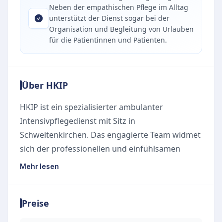
Neben der empathischen Pflege im Alltag
unterstützt der Dienst sogar bei der
Organisation und Begleitung von Urlauben
für die Patientinnen und Patienten.
Über HKIP
HKIP ist ein spezialisierter ambulanter
Intensivpflegedienst mit Sitz in
Schweitenkirchen. Das engagierte Team widmet
sich der professionellen und einfühlsamen
Betreuung von Patientinnen und Patienten und
Mehr lesen
ist an sieben Tagen in der Woche rund um die
Uhr im Einsatz. Das weitreichende Einsatzgebiet
Preise
umfasst unter anderem die Landkreise
Ingolstadt, Eichstätt, Pfaffenhofen, Rosenheim