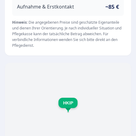
und Regensburg. Dabei legt der Pflegedienst
~85 €
Aufnahme & Erstkontakt
größten Wert auf eine vertrauensvolle
Atmosphäre, in der Menschlichkeit und höchste
Hinweis:
Die angegebenen Preise sind geschätzte Eigenanteile
und dienen Ihrer Orientierung. Je nach individueller Situation und
Pflegequalität Hand in Hand gehen.
Pflegekasse kann der tatsächliche Betrag abweichen. Für
Unsere Leistungen
verbindliche Informationen wenden Sie sich bitte direkt an den
Pflegedienst.
Ambulante Intensivpflege auf höchstem
medizinischem Niveau
24-Stunden-Betreuung im eigenen Zuhause
Individuelle und empathische Grund- und
Behandlungspflege
Unterstützung und Organisation von Urlauben
für Patientinnen und Patienten
HKIP
Die hervorragend ausgebildeten Pflegekräfte
von HKIP nehmen regelmäßig an Fortbildungen
teil, um stets nach den neuesten medizinischen
Standards zu arbeiten. Durch eine klare