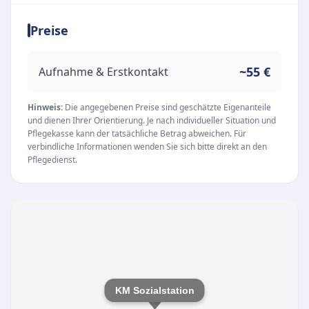
getragen wird, unterstützt der Pflegedienst seit
Preise
1999 pflegebedürftige Menschen verlässlich in
ihrem Zuhause.
Qualifiziertes Team
~55 €
Aufnahme & Erstkontakt
Das engagierte Team der Einrichtung besteht
aus rund 60 Mitarbeiterinnen und Mitarbeitern.
Hinweis:
Die angegebenen Preise sind geschätzte Eigenanteile
und dienen Ihrer Orientierung. Je nach individueller Situation und
In der direkten Pflege werden ausschließlich
Pflegekasse kann der tatsächliche Betrag abweichen. Für
examinierte Pflegekräfte eingesetzt, die sich
verbindliche Informationen wenden Sie sich bitte direkt an den
Pflegedienst.
durch regelmäßige Weiterbildungen stets auf
dem neuesten Stand halten. Ergänzt wird das
qualifizierte Personal durch hauswirtschaftliche
Fachkräfte, engagierte
Nachbarschaftshelferinnen sowie eine
Familienpflegerin.
Umfassende ambulante Leistungen
KM Sozialstation
Der Pflegedienst bietet ein breites Spektrum an