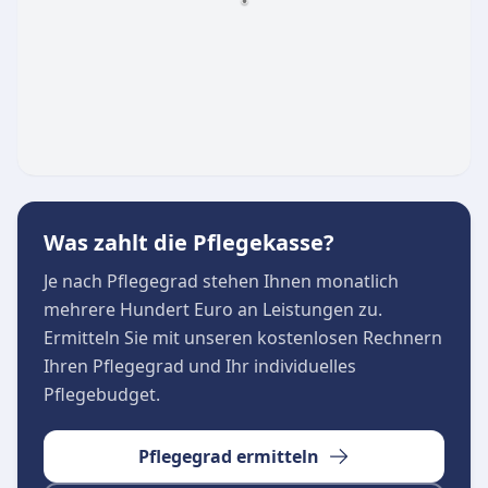
Dienstleistungen an, um ein selbstbestimmtes
Leben in den eigenen vier Wänden zu
ermöglichen. Das Angebot umfasst unter
anderem:
Ambulante Kranken- und Altenpflege durch
Fachpersonal
Hauswirtschaftliche Versorgung
Nachbarschaftshilfe und Familienpflege
Was zahlt die Pflegekasse?
Im Stadtteil Münchingen erfolgt die
Je nach Pflegegrad stehen Ihnen monatlich
hauswirtschaftliche Versorgung sowie die
mehrere Hundert Euro an Leistungen zu.
Nachbarschaftshilfe in der Regel in enger
Ermitteln Sie mit unseren kostenlosen Rechnern
Zusammenarbeit mit dem Kooperationspartner
Ihren Pflegegrad und Ihr individuelles
Haus- und Hilfsdienst Münchingen e.V.
Pflegebudget.
Pflegegrad ermitteln