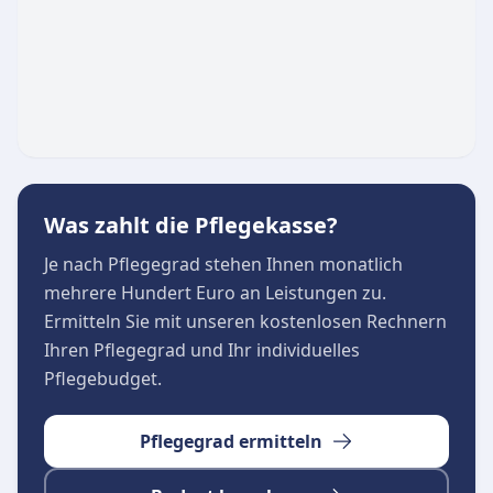
Das engagierte Team zeichnet sich durch
Menschlichkeit, Empathie und eine
professionelle Kommunikation aus. Durch
diesen respektvollen Umgang wird eine
würdevolle Pflege im Alter sichergestellt, die
den Menschen stets in den Mittelpunkt stellt.
Was zahlt die Pflegekasse?
Je nach Pflegegrad stehen Ihnen monatlich
mehrere Hundert Euro an Leistungen zu.
Ermitteln Sie mit unseren kostenlosen Rechnern
Ihren Pflegegrad und Ihr individuelles
Pflegebudget.
Pflegegrad ermitteln