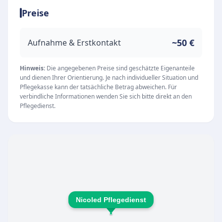
Betreuung in St. Georgen, Villingen-
Preise
Schwenningen und der näheren Umgebung.
Das zentrale Anliegen ist es, den Patientinnen
und Patienten ein sicheres und gut versorgtes
~50 €
Aufnahme & Erstkontakt
Leben im eigenen Zuhause so lange wie möglich
zu gewährleisten. Die Räumlichkeiten des
Hinweis:
Die angegebenen Preise sind geschätzte Eigenanteile
und dienen Ihrer Orientierung. Je nach individueller Situation und
Pflegedienstes befinden sich in der Ludwig-
Pflegekasse kann der tatsächliche Betrag abweichen. Für
Weisser-Str. 30 in St. Georgen im Schwarzwald.
verbindliche Informationen wenden Sie sich bitte direkt an den
Pflegedienst.
Unsere Leistungen
Ambulante Pflege und medizinische Versorgung
(z. B. professionelle Wundversorgung)
Umfassende Unterstützung bei der Bewältigung
des Alltags
Zusätzliche Entlastungsdienste wie
Apothekengänge, das Abholen von Rezepten
Nicoled Pflegedienst
und kleine Einkäufe