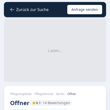
Zurück zur Suche
Anfrage senden
Laden...
Pflegeangebote
Pflegedienste
Berlin
Offner
Offner
4.1
· 14 Bewertungen