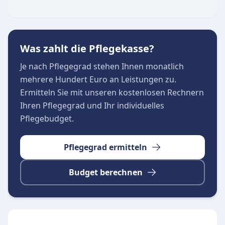
Demenzbetreuung:
Kognitive Förderung,
Tagesstrukturierung, emotionale Unterstützung
und Betreuung auch über Nacht.
Neben der klassischen Altenpflege unterstützt
Was zahlt die Pflegekasse?
der Pflegedienst auch Menschen mit
Je nach Pflegegrad stehen Ihnen monatlich
körperlichen oder psychischen
mehrere Hundert Euro an Leistungen zu.
Einschränkungen dabei, ihren Alltag
Ermitteln Sie mit unseren kostenlosen Rechnern
unbeschwert zu meistern. Pflegende
Ihren Pflegegrad und Ihr individuelles
Angehörige werden durch die zuverlässigen
Pflegebudget.
Dienstleistungen spürbar entlastet, während die
betreuten Personen ihre Unabhängigkeit und
Pflegegrad ermitteln
Würde bewahren.
Budget berechnen