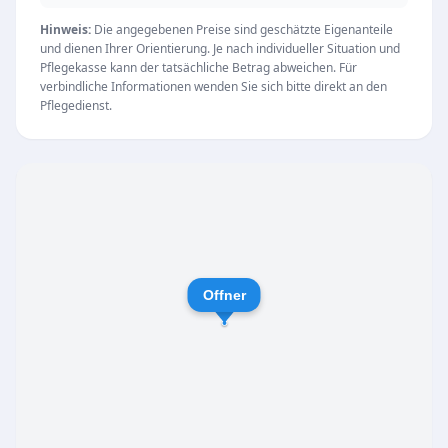
an Familien, die eine Schul- oder
Individualbegleitung benötigen. Die engagierten
Hinweis:
Die angegebenen Preise sind geschätzte Eigenanteile
und dienen Ihrer Orientierung. Je nach individueller Situation und
Betreuungskräfte stammen aus der gleichen
Pflegekasse kann der tatsächliche Betrag abweichen. Für
Region wie die Klienten und sorgen so für
verbindliche Informationen wenden Sie sich bitte direkt an den
Pflegedienst.
verlässliche Stabilität im Alltag.
Seniorenbetreuung und Grundpflege:
Unterstützung bei der Körperpflege,
Inkontinenzversorgung sowie Hilfe beim
Aufstehen und Zubettgehen.
Hilfe im Haushalt:
Gemeinsames Einkaufen,
Zubereitung von Mahlzeiten, Wäschepflege und
Offner
Wohnungsreinigung.
Begleitung außer Haus:
Unterstützung bei
Arztbesuchen, Ausflügen, Spaziergängen oder
kulturellen Veranstaltungen zur Förderung der
Mobilität.