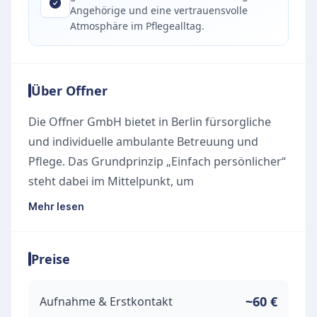
Angehörige und eine vertrauensvolle
Atmosphäre im Pflegealltag.
Über Offner
Die Offner GmbH bietet in Berlin fürsorgliche
und individuelle ambulante Betreuung und
Pflege. Das Grundprinzip „Einfach persönlicher“
steht dabei im Mittelpunkt, um
maßgeschneiderte Lösungen zu entwickeln, die
Mehr lesen
ein selbstbestimmtes Leben im eigenen
Zuhause ermöglichen.
Preise
Unsere Leistungen
Das breite Leistungsangebot richtet sich an
Senioren, Menschen mit Assistenzbedarf sowie
~60 €
Aufnahme & Erstkontakt