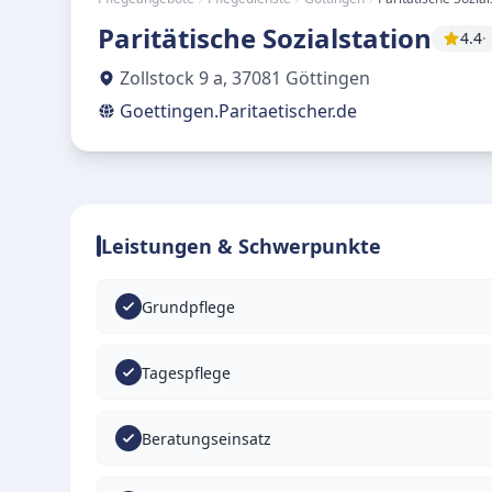
Paritätische Sozialstation
4.4
·
Zollstock 9 a
,
37081
Göttingen
Goettingen.Paritaetischer.de
Leistungen & Schwerpunkte
Grundpflege
Tagespflege
Beratungseinsatz