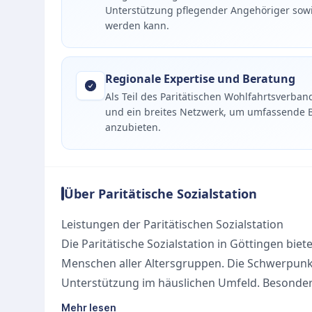
Unterstützung pflegender Angehöriger sowie
werden kann.
Regionale Expertise und Beratung
Als Teil des Paritätischen Wohlfahrtsverban
und ein breites Netzwerk, um umfassende Be
anzubieten.
Über Paritätische Sozialstation
Leistungen der Paritätischen Sozialstation
Die Paritätische Sozialstation in Göttingen bi
Menschen aller Altersgruppen. Die Schwerpunkt
Unterstützung im häuslichen Umfeld. Besonder
das auf die individuellen Bedürfnisse der Pfleg
Mehr lesen