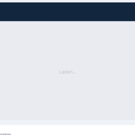
Laden...
station