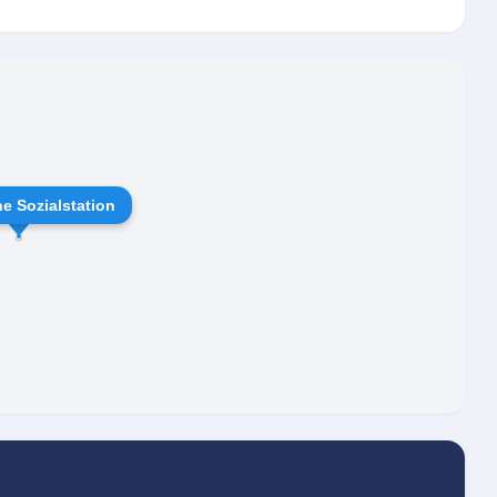
n ermöglicht es Pflegebedürftigen, tagsüber
en, während sie abends wieder in ihrem gewohnten
he Sozialstation
deren ambulanten Pflegesachleistungen kombiniert
egrade 2 bis 5 verfügbar.