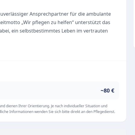
in zuverlässiger Ansprechpartner für die ambulante
tmotto „Wir pflegen zu helfen“ unterstützt das
bei, ein selbstbestimmtes Leben im vertrauten
bulante Dienstleister von Montag bis Freitag
n erreichbar. Durch die enge Verbindung zur
flege sowie weiteren Tagespflege-Einrichtungen
etzwerk bereitgestellt werden.
Zuhause
~80 €
zung im Alltag
geboten der Unternehmensgruppe
d dienen Ihrer Orientierung. Je nach individueller Situation und
iche Informationen wenden Sie sich bitte direkt an den Pflegedienst.