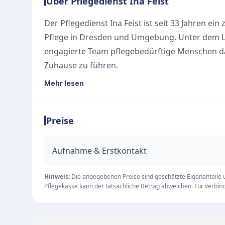
Über Pflegedienst Ina Feist
Der Pflegedienst Ina Feist ist seit 33 Jahren e
Pflege in Dresden und Umgebung. Unter dem Lei
engagierte Team pflegebedürftige Menschen da
Zuhause zu führen.
Mit Sitz in der Dresdner Südvorstadt ist der am
Mehr lesen
zwischen 08:00 und 16:00 Uhr für seine Kliente
Dresdner Kurzzeitpflege GmbH, der Solarparkp
Preise
kann bei Bedarf ein umfassendes Versorgungsn
Unsere Leistungen
Ambulante Pflege und Betreuung im eigenen 
Aufnahme & Erstkontakt
Individuelle und bedürfnisorientierte Unterstüt
Vernetzung mit Kurzzeit- und Tagespflegean
Hinweis:
Die angegebenen Preise sind geschätzte Eigenanteile un
Pflegekasse kann der tatsächliche Betrag abweichen. Für verbindl