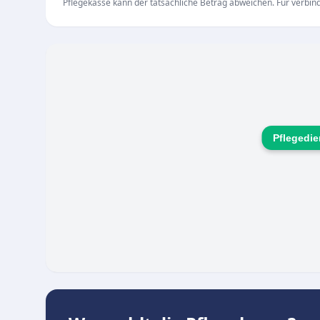
Pflegekasse kann der tatsächliche Betrag abweichen. Für verbindl
Alltagshilfe und hauswirtschaftliche Unterstüt
Kompetente Begleitung und Unterstützung bei
Schnelle Hilfe in Notfällen und bei kurzfrist
Fahrdienste und besondere Betreuungsangebo
Das vielseitige Team besteht aus erfahrenen Pf
eigenen Animateurin, die gemeinsam Hand in Han
und schnell auf veränderte Pflegesituationen r
Pflegedie
würdevolle, umfassende Versorgung erhalten.