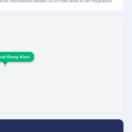
iche Informationen wenden Sie sich bitte direkt an den Pflegedienst.
zung
 der Beantragung eines Pflegegrades
igen Änderungen von Medikamentenplänen
te wie der Rentnernachmittag
legefachkräften, Pflegekräften, Fahrern sowie einer
d arbeiten. So wird sichergestellt, dass flexibel
eagiert werden kann und die Patienten stets eine
nst Romy Kiesl