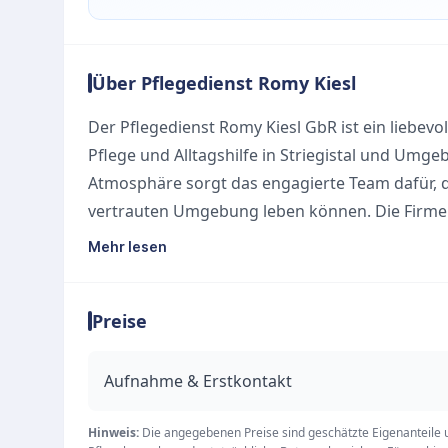
Über Pflegedienst Romy Kiesl
Der Pflegedienst Romy Kiesl GbR ist ein liebevo
Pflege und Alltagshilfe in Striegistal und Umge
Atmosphäre sorgt das engagierte Team dafür, d
vertrauten Umgebung leben können. Die Firmen
Leben und Harmonie – Werte, die in der täglich
Mehr lesen
menschlichen Würde steht bei allen betreuend
Vordergrund, unabhängig von Herkunft, Alter o
Preise
Unsere Leistungen
Das Leistungsangebot richtet sich an hilfe- un
deren Angehörige maßgeblich. Das Team legt g
Aufnahme & Erstkontakt
Beratung, die bereits bei Hausbesuchen zur Erm
Ambulante Pflege und medizinische Versorgun
Hinweis:
Die angegebenen Preise sind geschätzte Eigenanteile un