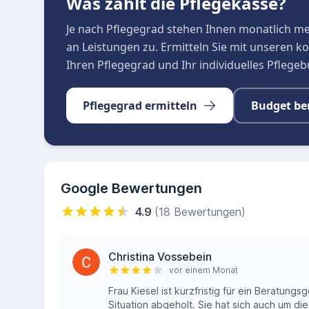
Was zahlt die Pflegekasse?
Je nach Pflegegrad stehen Ihnen monatlich m
an Leistungen zu. Ermitteln Sie mit unseren 
Ihren Pflegegrad und Ihr individuelles Pflege
Pflegegrad ermitteln
Budget be
Google Bewertungen
4.9
(18 Bewertungen)
Christina Vossebein
vor einem Monat
Frau Kiesel ist kurzfristig für ein Beratun
Situation abgeholt. Sie hat sich auch um 