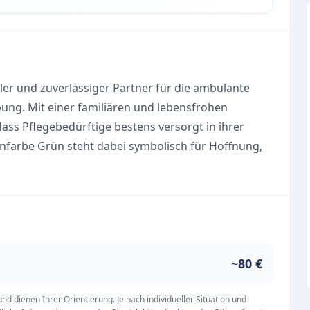
ller und zuverlässiger Partner für die ambulante
bung. Mit einer familiären und lebensfrohen
ass Pflegebedürftige bestens versorgt in ihrer
farbe Grün steht dabei symbolisch für Hoffnung,
en Arbeit aktiv gelebt werden. Die Wahrung der
en und pflegerischen Handlungen stets im
der kulturellem Hintergrund.
d pflegebedürftige Menschen und entlastet auch
roßen Wert auf eine individuelle und kompetente
~80 €
ittlung des Hilfebedarfs beginnt.
g im eigenen Zuhause
d dienen Ihrer Orientierung. Je nach individueller Situation und