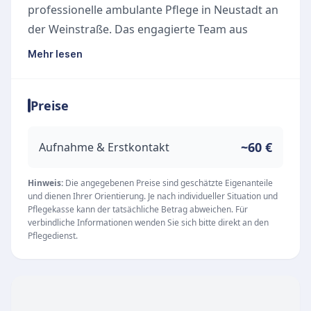
professionelle ambulante Pflege in Neustadt an
der Weinstraße. Das engagierte Team aus
examinierten Krankenschwestern,
Mehr lesen
Altenpflegerinnen sowie Haushalts- und
Alltagsbetreuerinnen hat es sich zur Aufgabe
Preise
gemacht, hilfsbedürftige Menschen in ihrer
vertrauten häuslichen Umgebung optimal und
respektvoll zu versorgen.
~60 €
Aufnahme & Erstkontakt
Im Mittelpunkt der täglichen Arbeit steht der
Mensch mit seinen individuellen
Hinweis:
Die angegebenen Preise sind geschätzte Eigenanteile
und dienen Ihrer Orientierung. Je nach individueller Situation und
gesundheitlichen und altersgemäßen
Pflegekasse kann der tatsächliche Betrag abweichen. Für
Beeinträchtigungen. Ziel ist es, den Betreuten
verbindliche Informationen wenden Sie sich bitte direkt an den
Pflegedienst.
nicht nur ein Höchstmaß an Lebensqualität zu
schenken, sondern ihnen auch ein würdevolles
Leben sowie ein friedliches Begleiten im
gewohnten Zuhause zu ermöglichen.