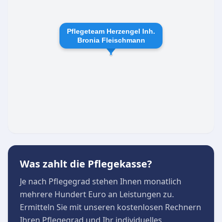
Unsere Leistungen
Professionelle ambulante Pflege und
Pflegeteam Herzengel Inh.
medizinische Versorgung
Bronia Fleischmann
Einfühlsame Alten- und Krankenpflege im
eigenen Zuhause
Unterstützung durch kompetente Haushalts-
und Alltagsbetreuerinnen
Individuelle Beratung und schnelle
Lösungsfindung für Angehörige
Der Pflegedienst ist von Montag bis Freitag
zwischen 08:00 und 17:00 Uhr für Beratungen
und Anliegen erreichbar. Das Team legt großen
Was zahlt die Pflegekasse?
Wert auf eine enge, vertrauensvolle
Je nach Pflegegrad stehen Ihnen monatlich
Zusammenarbeit mit den Angehörigen, um in
mehrere Hundert Euro an Leistungen zu.
jeder Lebenslage die bestmögliche
Ermitteln Sie mit unseren kostenlosen Rechnern
Unterstützung zu gewährleisten.
Ihren Pflegegrad und Ihr individuelles