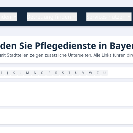
inden
Betreuung finden
Services nutzen
nden Sie Pflegedienste in Baye
mit Stadtteilen zeigen zusätzliche Unterseiten. Alle Links führen di
I
J
K
L
M
N
O
P
R
S
T
U
V
W
Z
Ü