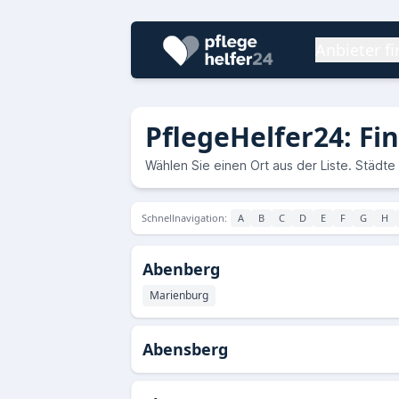
Anbieter f
PflegeHelfer24: Fi
Wählen Sie einen Ort aus der Liste. Städte 
Schnellnavigation:
A
B
C
D
E
F
G
H
Abenberg
Marienburg
Abensberg