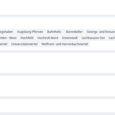
iegshaber
Augsburg-Pfersee
Bahnhofs-
Bärenkeller
Georgs- und Kreuzv
tten - West
Hochfeld
Hochzoll-Nord
Innenstadt
Lechhausen-Ost
Lec
iertel
Universitätsviertel
Wolfram- und Herrenbachviertel