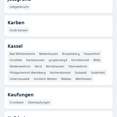
Lettgenbrunn
Karben
Groß-Karben
Kassel
Bad Wilhelmshöhe
Bettenhausen
Brasselsberg
Fasanenhof
Forstfeld
Harleshausen
Jungfernkopf
Kirchditmold
Mitte
Niederzwehren
Nord
Nordshausen
Oberzwehren
Philippinenhof-Warteberg
Rothenditmold
Südstadt
Süsterfeld
Unterneustadt
Vorderer Westen
Waldau
Wehlheiden
Kaufungen
Crumbach
Oberkaufungen