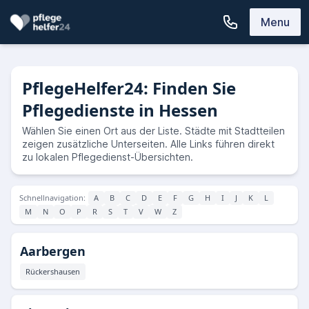
Menu
PflegeHelfer24: Finden Sie
Pflegedienste in Hessen
Wählen Sie einen Ort aus der Liste. Städte mit Stadtteilen
zeigen zusätzliche Unterseiten. Alle Links führen direkt
zu lokalen Pflegedienst-Übersichten.
Schnellnavigation:
A
B
C
D
E
F
G
H
I
J
K
L
M
N
O
P
R
S
T
V
W
Z
Aarbergen
Rückershausen