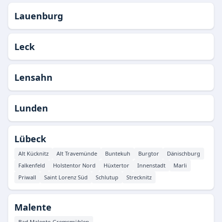
Lauenburg
Leck
Lensahn
Lunden
Lübeck
Alt Kücknitz
Alt Travemünde
Buntekuh
Burgtor
Dänischburg
Falkenfeld
Holstentor Nord
Hüxtertor
Innenstadt
Marli
Priwall
Saint Lorenz Süd
Schlutup
Strecknitz
Malente
Bad Malente-Gremsmühlen