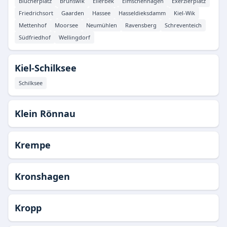
Blücherplatz
Brunswik
Ellerbek
Elmschenhagen
Exerzierplatz
Friedrichsort
Gaarden
Hassee
Hasseldieksdamm
Kiel-Wik
Mettenhof
Moorsee
Neumühlen
Ravensberg
Schreventeich
Südfriedhof
Wellingdorf
Kiel-Schilksee
Schilksee
Klein Rönnau
Krempe
Kronshagen
Kropp