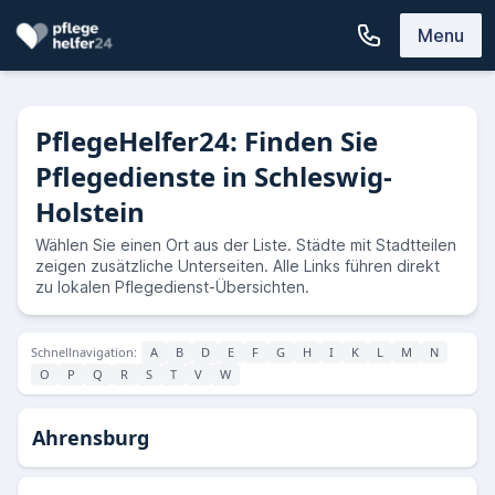
Menu
PflegeHelfer24: Finden Sie
Pflegedienste in Schleswig-
Holstein
Wählen Sie einen Ort aus der Liste. Städte mit Stadtteilen
zeigen zusätzliche Unterseiten. Alle Links führen direkt
zu lokalen Pflegedienst-Übersichten.
Schnellnavigation:
A
B
D
E
F
G
H
I
K
L
M
N
O
P
Q
R
S
T
V
W
Ahrensburg