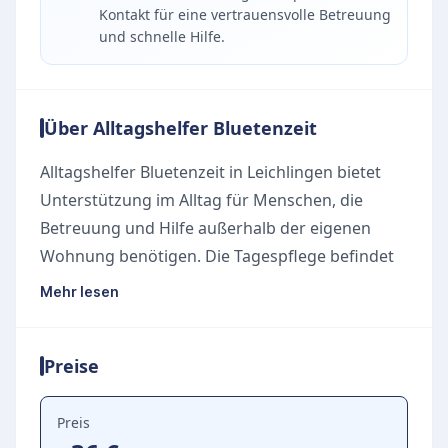
Kontakt für eine vertrauensvolle Betreuung
und schnelle Hilfe.
Über Alltagshelfer Bluetenzeit
Alltagshelfer Bluetenzeit
in Leichlingen bietet
Unterstützung im Alltag für Menschen, die
Betreuung und Hilfe außerhalb der eigenen
Wohnung benötigen. Die Tagespflege befindet
sich Am Schraffenberg 34 und ist ein
Mehr lesen
Anlaufpunkt für pflegebedürftige Senioren oder
Menschen, die zeitweise Begleitung und
Preise
Betreuung suchen.
Leistungen der Tagespflege
Die Einrichtung bietet Tagespflegeleistungen an,
Preis