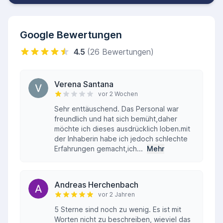
bieten kostenfreie Beratung zu
Pflegeleistungen, Finanzierungsmöglichkeiten
und passenden Hilfsangeboten.
Google Bewertungen
Offizielle Informationen und Beratung erhalten
4.5
(26 Bewertungen)
Sie ebenfalls auf den Webseiten der Kommune
sowie Fachstellen wie dem
Bundesministerium
Verena Santana
für Gesundheit
und dem
Land Nordrhein-
vor 2 Wochen
Westfalen
.
Sehr enttäuschend. Das Personal war
freundlich und hat sich bemüht,daher
möchte ich dieses ausdrücklich loben.mit
der Inhaberin habe ich jedoch schlechte
Erfahrungen gemacht,ich...
Mehr
Andreas Herchenbach
vor 2 Jahren
5 Sterne sind noch zu wenig. Es ist mit
Worten nicht zu beschreiben, wieviel das