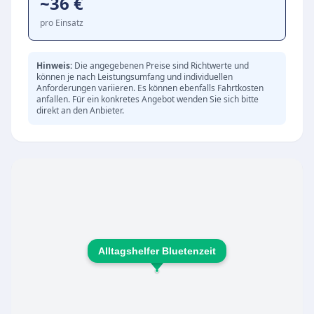
~36 €
die den Alltag erleichtern und somit Angehörige
entlasten. Zu den typischen Leistungen
pro Einsatz
gehören:
Gesellschaft und Betreuung in einer
Hinweis:
Die angegebenen Preise sind Richtwerte und
können je nach Leistungsumfang und individuellen
angenehmen Tagesgruppe
Anforderungen variieren. Es können ebenfalls Fahrtkosten
Hilfe bei alltäglichen Verrichtungen und
anfallen. Für ein konkretes Angebot wenden Sie sich bitte
direkt an den Anbieter.
Aktivitäten
Förderung sozialer Kontakte und
gemeinschaftlicher Aktivitäten
Pflegeleistungen im Rahmen der Möglichkeiten
der Tagespflege
Begleitung und Unterstützung zur Erhaltung
der Selbstständigkeit
Alltagshelfer Bluetenzeit
Zielgruppe und Besonderheiten
Die Tagespflege richtet sich vor allem an ältere
Menschen in Leichlingen, die tagsüber nicht