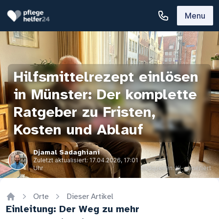
Menu
Hilfsmittelrezept einlösen
in Münster: Der komplette
Ratgeber zu Fristen,
Kosten und Ablauf
Djamal Sadaghiani
Zuletzt aktualisiert:
17.04.2026, 17:01
Uhr
Bildquellen: KI-generiert
Orte
Dieser Artikel
Home
Einleitung: Der Weg zu mehr