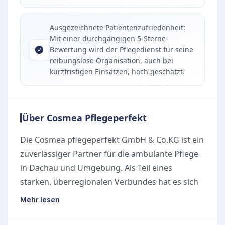
Ausgezeichnete Patientenzufriedenheit:
Mit einer durchgängigen 5-Sterne-
Bewertung wird der Pflegedienst für seine
reibungslose Organisation, auch bei
kurzfristigen Einsätzen, hoch geschätzt.
Über Cosmea Pflegeperfekt
Die Cosmea pflegeperfekt GmbH & Co.KG ist ein
zuverlässiger Partner für die ambulante Pflege
in Dachau und Umgebung. Als Teil eines
starken, überregionalen Verbundes hat es sich
der Pflegedienst zur Aufgabe gemacht,
Mehr lesen
pflegebedürftigen Menschen ein
selbstbestimmtes Leben im eigenen Zuhause zu