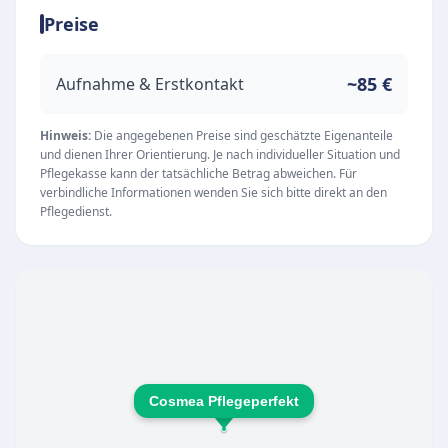
Preise
ermöglichen. Dabei stehen eine professionelle,
zuverlässige und vor allem menschliche
Betreuung im Mittelpunkt der täglichen Arbeit.
~85 €
Aufnahme & Erstkontakt
Individuelle ambulante Versorgung
Das Leistungsspektrum umfasst eine
Hinweis:
Die angegebenen Preise sind geschätzte Eigenanteile
und dienen Ihrer Orientierung. Je nach individueller Situation und
individuelle und wertschätzende Betreuung, die
Pflegekasse kann der tatsächliche Betrag abweichen. Für
genau auf die persönlichen Bedürfnisse der
verbindliche Informationen wenden Sie sich bitte direkt an den
Pflegedienst.
Patienten zugeschnitten ist. Die erfahrenen
mobilen Pflegeteams vereinen fachliche
Kompetenz mit großem Einfühlungsvermögen.
Unterstützt werden die Pflegekräfte vor Ort
durch ein zentrales Management-Team in
Mannheim, das durch kontinuierliche
Fortbildungen und Qualitätssicherung dafür
Cosmea Pflegeperfekt
sorgt, dass die Pflege stets auf höchstem
Niveau stattfindet.