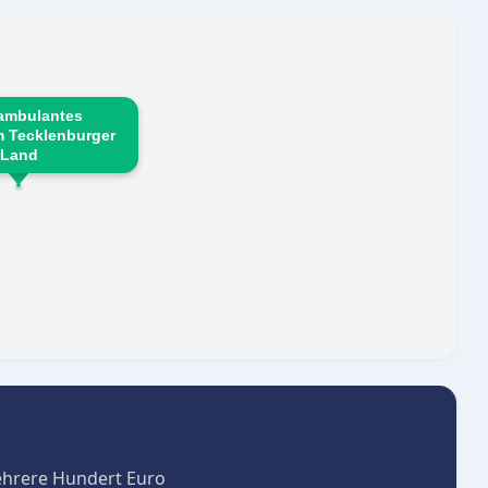
Leistungen der Pflegekasse.
ambulantes
m Tecklenburger
Land
ehrere Hundert Euro