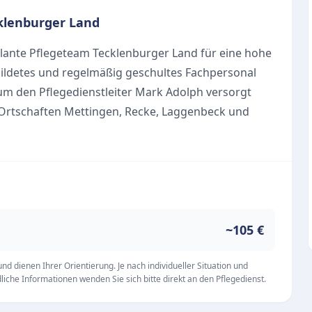
klenburger Land
lante Pflegeteam Tecklenburger Land für eine hohe
ildetes und regelmäßig geschultes Fachpersonal
 um den Pflegedienstleiter Mark Adolph versorgt
 Ortschaften Mettingen, Recke, Laggenbeck und
m Klienten in Lotte, Westerkappeln und Atter und
ohngemeinschaft Kappelner Hof.
täglichen Körperpflege, flexibel anpassbar auf
ärztlich verordneter Maßnahmen wie der
~105 €
fessionellen Wundversorgung.
d dienen Ihrer Orientierung. Je nach individueller Situation und
alt, beim Kochen und bei der Wäschepflege, gepaart
iche Informationen wenden Sie sich bitte direkt an den Pflegedienst.
e der Klienten.
rch ausgebildete Beraterinnen zur Ermittlung von