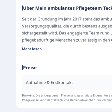
Über Mein ambulantes Pflegeteam Tec
Seit der Gründung im Jahr 2017 steht das ambu
Versorgungsqualität, die durch bestens ausgeb
sichergestellt wird. Das engagierte Team rund
pflegebedürftige Menschen zuverlässig in den
Bockraden. Ein weiterer Standort betreut zude
Mehr lesen
begleitet die Bewohner der modernen Pflegew
Unsere Leistungen
Preise
Grundpflege:
Liebevolle Unterstützung bei der 
morgens, abends oder mehrfach am Tag.
Behandlungspflege:
Fachgerechte Übernahme 
Aufnahme & Erstkontakt
Medikamenten- und Insulingabe sowie der pro
Alltagsbegleitung:
Hinweis:
Die angegebenen Preise sind geschätzte Eigenanteile un
Praktische Hilfen im Haush
Pflegekasse kann der tatsächliche Betrag abweichen. Für verbindl
mit ausreichend Zeit für die sozialen Bedürfniss
Pflegeberatung:
Individuelle Unterstützung du