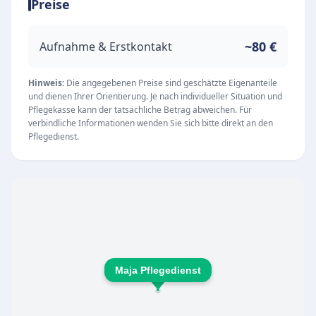
Preise
umfasst Hilfe bei der Medikamenteneinnahme,
Verbandswechsel, Wundversorgung, Blutdruck-
und Blutzuckermessungen sowie Insulingaben
~80 €
Aufnahme & Erstkontakt
und Thromboseprophylaxe. In der Grundpflege
unterstützt der Pflegedienst beim An- und
Hinweis:
Die angegebenen Preise sind geschätzte Eigenanteile
und dienen Ihrer Orientierung. Je nach individueller Situation und
Auskleiden, bei der Körperpflege sowie beim
Pflegekasse kann der tatsächliche Betrag abweichen. Für
Essen und Trinken. Eine 24-Stunden-Notfallhilfe
verbindliche Informationen wenden Sie sich bitte direkt an den
Pflegedienst.
ist an sieben Tagen die Woche verfügbar. Der
Pflegedienst legt Wert auf persönliche
Betreuung mit Zeit für Gespräche und
individuelle Bedürfnisse. Schnelle Hilfe wird
gewährleistet, oft schon am nächsten Tag. Die
Dienstleistungen sind auf die Erhaltung der
Würde und Lebensqualität der
Maja Pflegedienst
Pflegebedürftigen ausgerichtet.