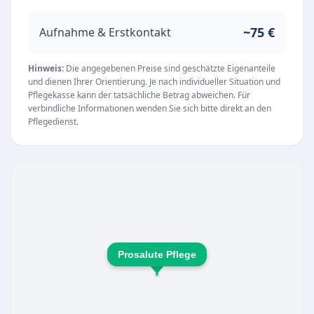
im eigenen Zuhause zu meistern. Dabei
verbindet der Dienst menschliche Wärme mit
~75 €
Aufnahme & Erstkontakt
einer ausgezeichneten pflegerischen Qualität.
Unsere Leistungen
Hinweis:
Die angegebenen Preise sind geschätzte Eigenanteile
und dienen Ihrer Orientierung. Je nach individueller Situation und
Als lernende Organisation entwickelt der
Pflegekasse kann der tatsächliche Betrag abweichen. Für
Pflegedienst seine Dienstleistungen
verbindliche Informationen wenden Sie sich bitte direkt an den
Pflegedienst.
kontinuierlich weiter, um bestmöglich auf die
individuellen Bedürfnisse der Patienten
einzugehen. Der Fokus liegt auf der
professionellen ambulanten Pflege und
Betreuung. Zu den besonderen Stärken zählt
unter anderem eine hohe Expertise im Bereich
der Wundversorgung. Das empathische und
Prosalute Pflege
engagierte Team sorgt für eine zuverlässige
Versorgung und pflegt stets eine offene,
respektvolle Kommunikation mit den Patienten