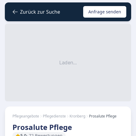
Zurück zur Suche
Anfrage senden
Laden...
Pflegeangebote
Pflegedienste
Kronberg
Prosalute Pflege
Prosalute Pflege
5.0
· 72 Bewertungen