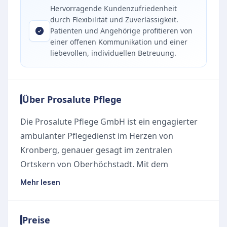
Hervorragende Kundenzufriedenheit
durch Flexibilität und Zuverlässigkeit.
Patienten und Angehörige profitieren von
einer offenen Kommunikation und einer
liebevollen, individuellen Betreuung.
Über Prosalute Pflege
Die Prosalute Pflege GmbH ist ein engagierter
ambulanter Pflegedienst im Herzen von
Kronberg, genauer gesagt im zentralen
Ortskern von Oberhöchstadt. Mit dem
Leitmotiv, den Menschen in den Mittelpunkt des
Mehr lesen
Handelns zu stellen, unterstützt das Team
Pflegebedürftige dabei, ihr Leben trotz
Preise
Einschränkungen selbstbestimmt und in Würde