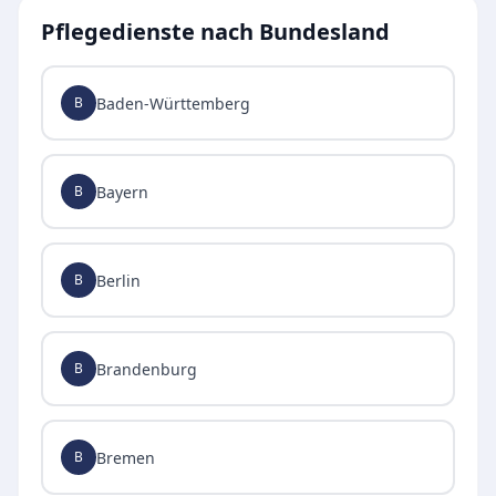
Pflegedienste nach Bundesland
Baden-Württemberg
B
Bayern
B
Berlin
B
Brandenburg
B
Bremen
B