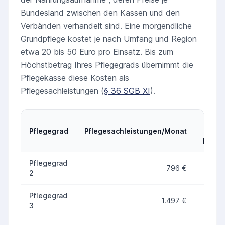
Bundesland zwischen den Kassen und den
Verbänden verhandelt sind. Eine morgendliche
Grundpflege kostet je nach Umfang und Region
etwa 20 bis 50 Euro pro Einsatz. Bis zum
Höchstbetrag Ihres Pflegegrads übernimmt die
Pflegekasse diese Kosten als
Pflegesachleistungen (
§ 36 SGB XI
).
Pflegegrad
Pflegesachleistungen/Monat
Vergl
Pfleg
Pflegesachleistungen 2026 je Pflegegrad im Vergleich zum P
Pflegegrad
796 €
3
2
Pflegegrad
1.497 €
5
3