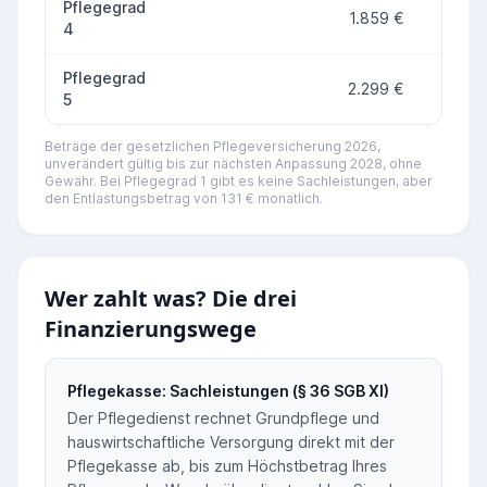
Pflegegrad
1.859 €
8
4
Pflegegrad
2.299 €
9
5
Beträge der gesetzlichen Pflegeversicherung 2026,
unverändert gültig bis zur nächsten Anpassung 2028, ohne
Gewähr. Bei Pflegegrad 1 gibt es keine Sachleistungen, aber
den Entlastungsbetrag von 131 € monatlich.
Wer zahlt was? Die drei
Finanzierungswege
Pflegekasse: Sachleistungen (§ 36 SGB XI)
Der Pflegedienst rechnet Grundpflege und
hauswirtschaftliche Versorgung direkt mit der
Pflegekasse ab, bis zum Höchstbetrag Ihres