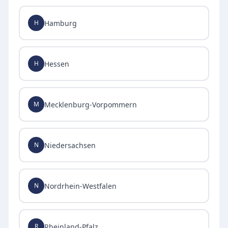
Hamburg
H
Hessen
H
Mecklenburg-Vorpommern
M
Niedersachsen
N
Nordrhein-Westfalen
N
Rheinland-Pfalz
R