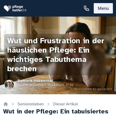
Menu
Wut und Frustration in der
häuslichen Pflege: Ein
wichtiges Tabuthema
brechen
Dominik Hübenthal
Zuletzt aktualisiert:
17.04.2026, 17:02
Uhr
Bildquellen: KI-generiert
Seniorenleben
Dieser Artikel
Home
Wut in der Pflege: Ein tabuisiertes