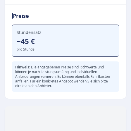
durch praktische Hilfeleistungen, die individuell
auf die Bedürfnisse der Kunden zugeschnitten
Preise
sind.
Unterstützung bei der Hauswirtschaft und
Reinigung
Stundensatz
~45 €
Betreuung und Begleitung im Alltag
Hilfe bei alltäglichen Verrichtungen und
pro Stunde
Erledigungen
Flexible Einsätze nach Absprache, gern auch
Hinweis:
Die angegebenen Preise sind Richtwerte und
können je nach Leistungsumfang und individuellen
stundenweise
Anforderungen variieren. Es können ebenfalls Fahrtkosten
Details zur Tagespflege und Betreuung
anfallen. Für ein konkretes Angebot wenden Sie sich bitte
direkt an den Anbieter.
Alltagsbienchen ist kein klassischer
Tagespflegeanbieter, sondern bietet vor allem
ambulante Hilfestellungen zu Hause an. Das
Team arbeitet mit Engagement und Erfahrung,
um Menschen im Alltag zu entlasten und ihnen