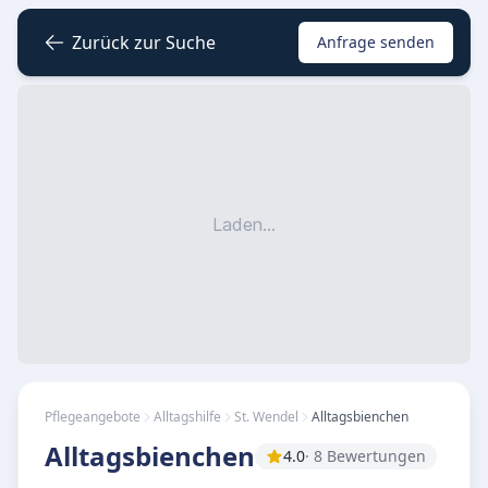
Zurück zur Suche
Anfrage senden
Laden...
Pflegeangebote
Alltagshilfe
St. Wendel
Alltagsbienchen
Alltagsbienchen
4.0
· 8 Bewertungen