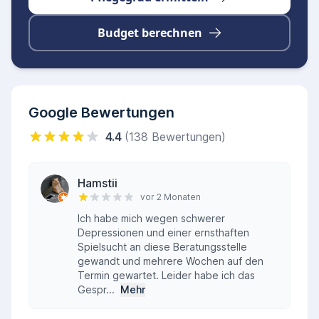
Unterstützung im Alter. Daneben stellt das
Landratsamt Dachau zahlreiche Informations-
Budget berechnen
und Beratungsangebote zur Verfügung, die auf
der
Website des Landratsamts Dachau
eingesehen werden können. Die bayerischen
und bundesweiten Pflege- und
Google Bewertungen
Seniorenberatungsstellen bieten ergänzend
4.4
(138 Bewertungen)
weiterführende Hilfe und Fördermöglichkeiten
an.
Hamstii
vor 2 Monaten
Ich habe mich wegen schwerer
Depressionen und einer ernsthaften
Spielsucht an diese Beratungsstelle
gewandt und mehrere Wochen auf den
Termin gewartet. Leider habe ich das
Gespr...
Mehr