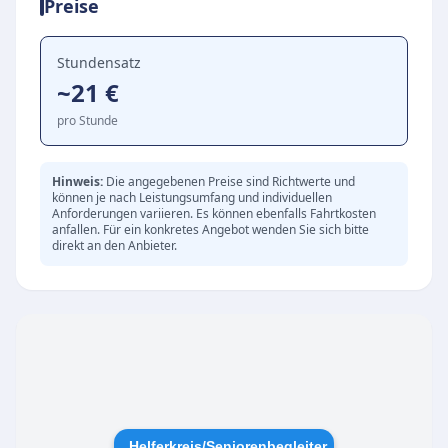
Preise
soziale Unterstützung, um älteren Menschen
ein selbstbestimmtes Leben in ihrer gewohnten
Umgebung zu ermöglichen.
Stundensatz
~21 €
Angebotene Unterstützung im Alltag
Der Helferkreis bietet ehrenamtliche und
pro Stunde
hauptamtliche Mitarbeiter, die Senioren und
Seniorinnen bei täglichen Aktivitäten begleiten
Hinweis:
Die angegebenen Preise sind Richtwerte und
können je nach Leistungsumfang und individuellen
und unterstützen, darunter:
Anforderungen variieren. Es können ebenfalls Fahrtkosten
Begleitung bei Spaziergängen und Einkäufen
anfallen. Für ein konkretes Angebot wenden Sie sich bitte
direkt an den Anbieter.
Unterstützung bei Arztbesuchen
Gedächtnistraining und soziale
Gesprächspartner
Hilfe bei der Bewältigung von alltäglichen
Herausforderungen insbesondere bei Demenz
Tagespflege und Betreuung
Innerhalb des Helferkreises und der Caritas
Helferkreis/Seniorenbegleiter