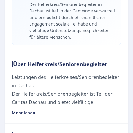
Der Helferkreis/Seniorenbegleiter in
Dachau ist tief in der Gemeinde verwurzelt
und ermöglicht durch ehrenamtliches
Engagement soziale Teilhabe und
vielfältige Unterstützungsmöglichkeiten
für ältere Menschen.
Über Helferkreis/Seniorenbegleiter
Leistungen des Helferkreises/Seniorenbegleiter
in Dachau
Der
Helferkreis/Seniorenbegleiter
ist Teil der
Caritas Dachau und bietet vielfältige
Unterstützung für ältere Menschen im Alltag an.
Mehr lesen
Die Angebote konzentrieren sich auf
Alltagsbegleitung, Demenzbegleitung und