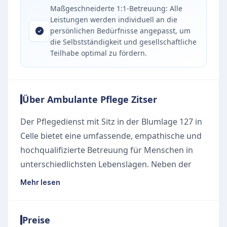
Maßgeschneiderte 1:1-Betreuung: Alle
Leistungen werden individuell an die
persönlichen Bedürfnisse angepasst, um
die Selbstständigkeit und gesellschaftliche
Teilhabe optimal zu fördern.
Über Ambulante Pflege Zitser
Der Pflegedienst mit Sitz in der Blumlage 127 in
Celle bietet eine umfassende, empathische und
hochqualifizierte Betreuung für Menschen in
unterschiedlichsten Lebenslagen. Neben der
klassischen ambulanten Pflege im eigenen
Mehr lesen
Zuhause liegt ein starker Fokus auf der
bedarfsgerechten Begleitung von Kindern,
Preise
Jugendlichen und jungen Erwachsenen. Das