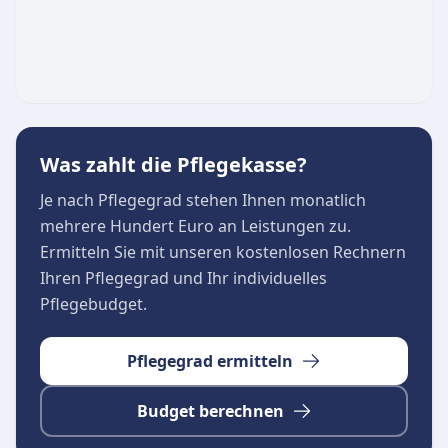
Autismusspezifische Einzelförderung sowie
therapeutisch begleitete Gruppenangebote
Individuelle 1:1-Betreuung zur aktiven
Freizeitgestaltung und Förderung der
gesellschaftlichen Teilhabe
Ein übergeordnetes Ziel der Arbeit ist es, die
Was zahlt die Pflegekasse?
Selbstständigkeit und Selbstwirksamkeit der
Je nach Pflegegrad stehen Ihnen monatlich
Klienten zu stärken. Dabei arbeitet das
mehrere Hundert Euro an Leistungen zu.
multiprofessionelle Fachpersonal eng und
Ermitteln Sie mit unseren kostenlosen Rechnern
transparent mit den Angehörigen sowie den
Ihren Pflegegrad und Ihr individuelles
zuständigen Kostenträgern zusammen, um ein
Pflegebudget.
stabiles Lebensumfeld zu sichern.
Pflegegrad ermitteln
Budget berechnen