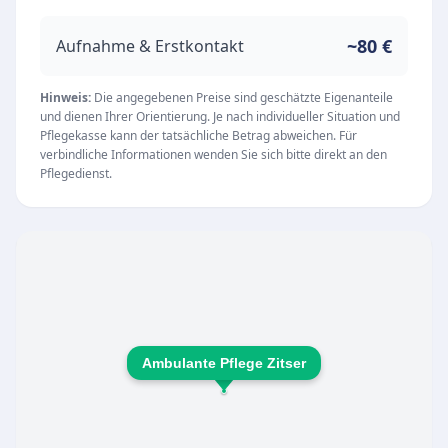
engagierte Team zeichnet sich durch
Professionalität, Zuverlässigkeit und viel Herz
~80 €
Aufnahme & Erstkontakt
aus, um Pflegebedürftige und deren Familien
bestmöglich im Alltag zu entlasten und zu
Hinweis:
Die angegebenen Preise sind geschätzte Eigenanteile
und dienen Ihrer Orientierung. Je nach individueller Situation und
unterstützen.
Pflegekasse kann der tatsächliche Betrag abweichen. Für
Unsere Leistungen
verbindliche Informationen wenden Sie sich bitte direkt an den
Pflegedienst.
Das breit gefächerte Leistungsspektrum wird
stets individuell auf die persönlichen
Bedürfnisse und Entwicklungsziele der
betreuten Personen abgestimmt. Zu den
zentralen Angeboten gehören:
Ambulante Pflege und liebevolle Betreuung von
Erwachsenen und Senioren im eigenen Zuhause
Ambulante Pflege Zitser
Qualifizierte Schul- und KiTa-Begleitung für
Kinder mit körperlichen, geistigen oder
seelischen Beeinträchtigungen