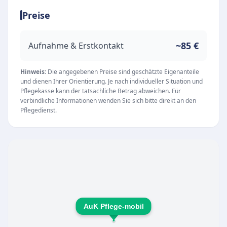
das Team großen Wert auf ein persönliches
Preise
Kennenlernen. In einem ausführlichen
Erstgespräch wird gemeinsam mit den
Patienten und deren Familien ein individuell
~85 €
Aufnahme & Erstkontakt
abgestimmtes Versorgungskonzept entwickelt,
das genau auf die jeweiligen Bedürfnisse
Hinweis:
Die angegebenen Preise sind geschätzte Eigenanteile
und dienen Ihrer Orientierung. Je nach individueller Situation und
zugeschnitten ist.
Pflegekasse kann der tatsächliche Betrag abweichen. Für
Unsere Leistungen
verbindliche Informationen wenden Sie sich bitte direkt an den
Pflegedienst.
Als Vertragspartner der Kranken- und
Pflegekassen bietet der Dienst ein breites
Leistungsspektrum, das individuell kombiniert
werden kann:
Grundpflege:
Einfühlsame Unterstützung bei
der Körperhygiene, beim Ankleiden, Kochen und
Einkaufen sowie bei weiteren Hilfen des
AuK Pflege-mobil
täglichen Lebens.