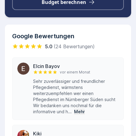
oder psychisch erkrankte Menschen sowie
Budget berechnen
Entlastungsleistungen für pflegende
Angehörige.
Zusammenarbeit und Qualität
Das qualifizierte Pflegeteam zeichnet sich durch
Google Bewertungen
eine reibungslose Zusammenarbeit mit den
5.0
(24 Bewertungen)
behandelnden Ärzten aus. Benötigte
Gesundheitswerte werden zeitnah übermittelt,
Elcin Bayov
um eine optimale medizinische Betreuung
vor einem Monat
sicherzustellen. Mit viel Einfühlungsvermögen,
Sehr zuverlässiger und freundlicher
hoher Fachkompetenz und einem stets offenen
Pflegedienst, wärmstens
weiterzuempfehlen wer einen
Ohr für die Sorgen der Patienten sorgt die
Pflegedienst im Nürnberger Süden sucht
Leitungsebene gemeinsam mit den
Wir bedanken uns nochmal für die
Pflegekräften dafür, dass sich alle Betreuten
informative und h...
Mehr
rundum sicher und gut aufgehoben fühlen.
Kiki