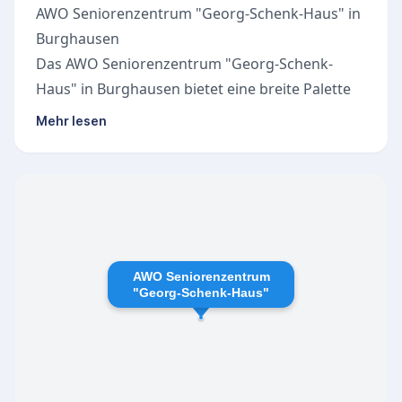
AWO Seniorenzentrum "Georg-Schenk-Haus" in
Burghausen
Das AWO Seniorenzentrum "Georg-Schenk-
Haus" in Burghausen bietet eine breite Palette
an ambulanten Pflegeleistungen, die auf die
Mehr lesen
individuellen Bedürfnisse der Bewohner
zugeschnitten sind. Mit einem erfahrenen Team
und einer familiären Atmosphäre steht das
Zentrum für professionelle und menschliche
Betreuung.
Angebotene Leistungen
AWO Seniorenzentrum
Das Seniorenzentrum verfügt über eine Tages-
"Georg-Schenk-Haus"
und Kurzzeitpflege, eine gerontopsychiatrische
Wohngruppe sowie einen ambulanten
Pflegedienst. Die Leistungen umfassen:
Grundpflege und medizinische Versorgung