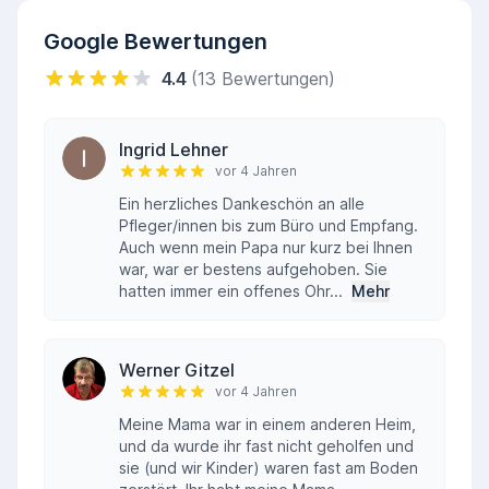
Senioren, die tagsüber Unterstützung
Google Bewertungen
benötigen, aber weiterhin zu Hause leben
möchten.
4.4
(13 Bewertungen)
Kontakt und Beratung
Für Fragen und Beratung steht das Team des
Ingrid Lehner
AWO Seniorenzentrums "Georg-Schenk-Haus"
vor 4 Jahren
gerne zur Verfügung. Weitere Informationen
Ein herzliches Dankeschön an alle
Pfleger/innen bis zum Büro und Empfang.
erhalten Sie unter:
Auch wenn mein Papa nur kurz bei Ihnen
Wackerstraße 20, 84489 Burghausen
war, war er bestens aufgehoben. Sie
Telefon: 08677 / 97890
hatten immer ein offenes Ohr...
Mehr
Werner Gitzel
vor 4 Jahren
Meine Mama war in einem anderen Heim,
und da wurde ihr fast nicht geholfen und
sie (und wir Kinder) waren fast am Boden