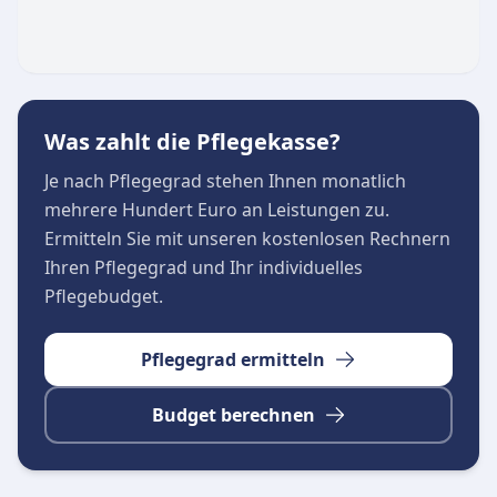
Tagespflege für Senioren mit individueller
Betreuung
Kurzzeitpflege zur Entlastung von Angehörigen
Spezialisierte Pflege für gerontopsychiatrische
Was zahlt die Pflegekasse?
Erkrankungen
Beratung und Unterstützung rund um die
Je nach Pflegegrad stehen Ihnen monatlich
Pflege
mehrere Hundert Euro an Leistungen zu.
Tagespflege im Überblick
Ermitteln Sie mit unseren kostenlosen Rechnern
Die Tagespflege im AWO Seniorenzentrum
Ihren Pflegegrad und Ihr individuelles
"Georg-Schenk-Haus" bietet Senioren die
Pflegebudget.
Möglichkeit, tagsüber in einer sicheren und
sozialen Umgebung betreut zu werden. Die
Pflegegrad ermitteln
Angebote reichen von der Grundpflege über
Budget berechnen
medizinische Versorgung bis hin zu sozialen
Aktivitäten und Freizeitgestaltung. Die
Tagespflege ist besonders geeignet für