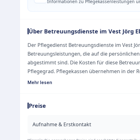
Informationen zu Pflegekassenleistungen u
Über Betreuungsdienste im Vest Jörg E
Der Pflegedienst Betreuungsdienste im Vest Jör
Betreuungsleistungen, die auf die persönliche
abgestimmt sind. Die Kosten für diese Betreuu
Pflegegrad. Pflegekassen übernehmen in der Re
Betreuungsdienste, wobei die Höhe der Unters
Mehr lesen
Service des Pflegedienstes ist die Unterstützun
eine reibungslose Kostenübernahme zu gewährle
Preise
Fördermöglichkeiten und finanzielle Unterstüt
Kombination aus individuell angepassten Lei
Pflegedienst zu einem verlässlichen Partner f
Aufnahme & Erstkontakt
Recklinghausen.