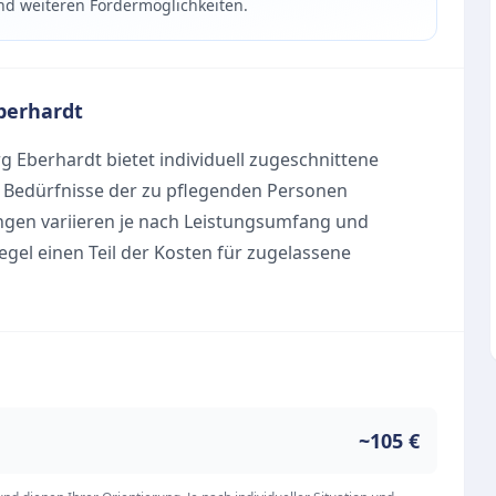
nd weiteren Fördermöglichkeiten.
berhardt
g Eberhardt bietet individuell zugeschnittene
n Bedürfnisse der zu pflegenden Personen
ngen variieren je nach Leistungsumfang und
gel einen Teil der Kosten für zugelassene
tützung vom Pflegegrad abhängt. Ein wichtiger
g bei der Antragsstellung für Pflegeleistungen, um
isten. Zusätzlich gibt es verschiedene weitere
zungen, über die umfassend beraten wird. Die
stungen und kompetenter Beratung macht den
ür Pflegebedürftige und deren Angehörige im Vest
~105 €