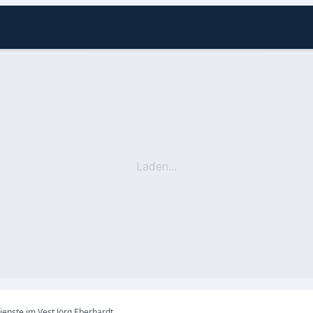
Laden...
enste im Vest Jörg Eberhardt