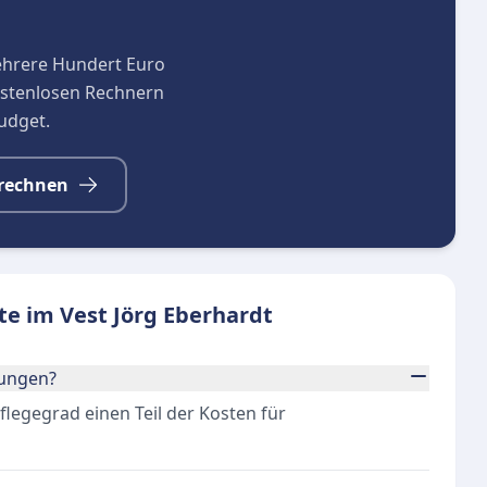
ehrere Hundert Euro
kostenlosen Rechnern
budget.
rechnen
e im Vest Jörg Eberhardt
tungen?
egegrad einen Teil der Kosten für