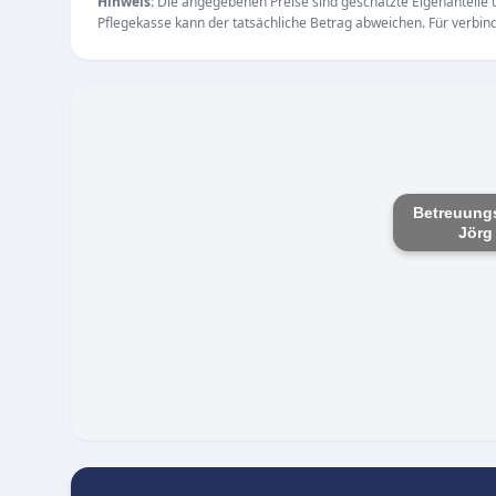
Hinweis:
Die angegebenen Preise sind geschätzte Eigenanteile un
Pflegekasse kann der tatsächliche Betrag abweichen. Für verbindl
Betreuungs
Jörg