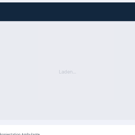
Laden...
Bodelschwingh Diakoniestation Ambulante Pflege