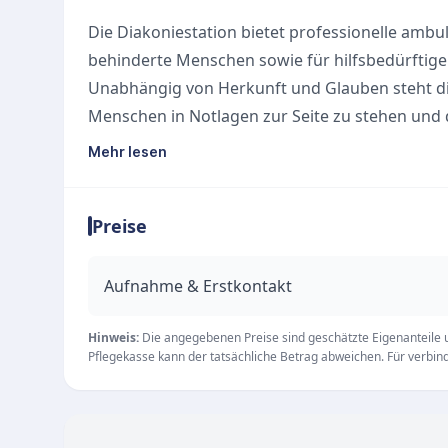
Die Diakoniestation bietet professionelle ambu
behinderte Menschen sowie für hilfsbedürftig
Unabhängig von Herkunft und Glauben steht die
Menschen in Notlagen zur Seite zu stehen und d
Solidarität aktiv zu leben.
Mehr lesen
Unsere Einsatzgebiete
Die engagierten und fachlich versierten Pflege
Preise
Pflegekunden im Einsatz. Von den Standorten 
Hamburger Stadtteile versorgt, darunter Alste
viele weitere angrenzende Gebiete.
Aufnahme & Erstkontakt
Wohnen auf Zeit in der Pflegewohnung
Als besondere Leistung steht eine spezielle 
Hinweis:
Die angegebenen Preise sind geschätzte Eigenanteile un
Pflegekasse kann der tatsächliche Betrag abweichen. Für verbindl
bietet eine ideale Lösung, wenn der Aufenthal
ist:
Gemütliche Zwei-Zimmer-Wohnung im Grünen