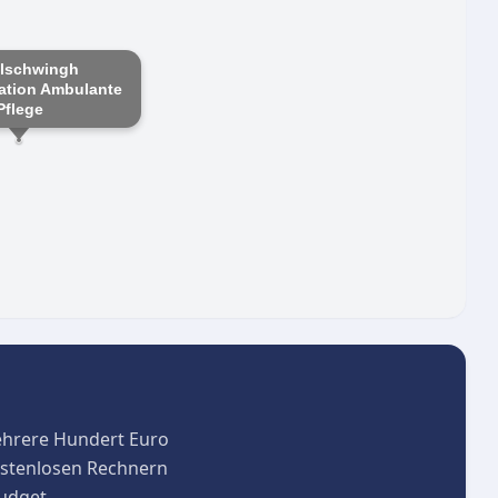
chenzeile
lschwingh
ation Ambulante
Pflege
ehrere Hundert Euro
kostenlosen Rechnern
budget.