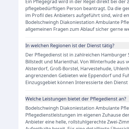
Ein Pflegegrad wird in der Regel direkt bei der
pflegebedürftigen Person beantragt. Da die g
im Profil des Anbieters aufgeführt sind, wird em
Bodelschwingh Diakoniestation Ambulante Pfleg
allgemeinen Fragen zum Ablauf sicher gerne we
In welchen Regionen ist der Dienst tätig?
Der Pflegedienst ist in zahlreichen Hamburger 
Billstedt und Marienthal. Von Winterhude aus 
Alsterdorf, Groß-Borstel, Harvestehude, Uhlen
angrenzenden Gebieten wie Eppendorf und Fuh
Einzugsgebiet können Interessierte den Dienst 
Welche Leistungen bietet der Pflegedienst an?
Bodelschwingh Diakoniestation Ambulante Pfl
Pflegedienstleistungen im eigenen Zuhause der 
Anbieter eine helle, rollstuhlgerechte Zwei-Z
Aufenthalte bereit. Für eine detaillierte Übersic