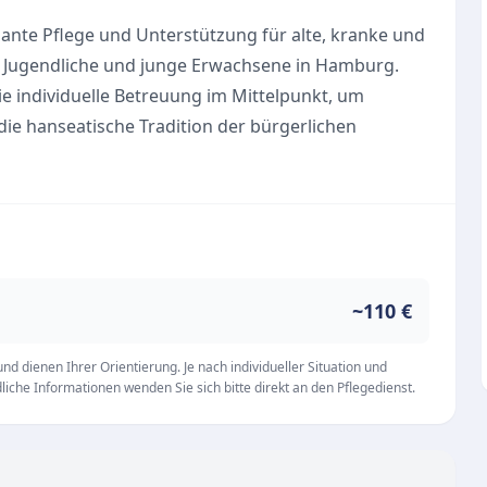
lante Pflege und Unterstützung für alte, kranke und
e Jugendliche und junge Erwachsene in Hamburg.
 individuelle Betreuung im Mittelpunkt, um
ie hanseatische Tradition der bürgerlichen
teams sind in einem großen Einzugsgebiet für die
Winterhude und Horn aus werden zahlreiche
rdorf, Barmbek, Billstedt, Eppendorf, Hamm und
~110 €
Pflegewohnung in Hamburg-Horn zur Verfügung. Diese
d dienen Ihrer Orientierung. Je nach individueller Situation und
iche Informationen wenden Sie sich bitte direkt an den Pflegedienst.
t im eigenen Zuhause vorübergehend nicht möglich