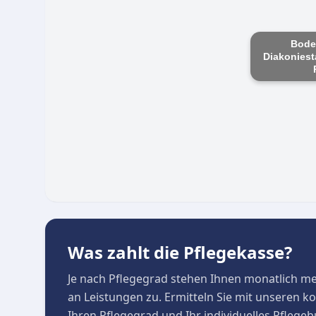
Rollstuhlgerechte Ausstattung von Bad und Kü
Anschluss an eine lebendige Nachbarschaft
Bode
Diakoniest
Was zahlt die Pflegekasse?
Je nach Pflegegrad stehen Ihnen monatlich m
an Leistungen zu. Ermitteln Sie mit unseren 
Ihren Pflegegrad und Ihr individuelles Pflege