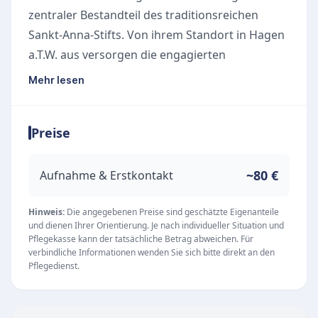
zentraler Bestandteil des traditionsreichen
Sankt-Anna-Stifts. Von ihrem Standort in Hagen
a.T.W. aus versorgen die engagierten
Pflegekräfte hilfebedürftige Menschen in den
Mehr lesen
Gemeinden Hagen a.T.W. und Hasbergen direkt
in ihren eigenen vier Wänden. Das oberste Ziel
Preise
des ambulanten Pflegedienstes ist es, den
Patientinnen und Patienten ein würdevolles und
selbstbestimmtes Leben in der vertrauten
~80 €
Aufnahme & Erstkontakt
häuslichen Umgebung zu ermöglichen.
Umfassende ambulante Pflege und Betreuung
Hinweis:
Die angegebenen Preise sind geschätzte Eigenanteile
und dienen Ihrer Orientierung. Je nach individueller Situation und
Das Angebot der Sozialstation richtet sich an
Pflegekasse kann der tatsächliche Betrag abweichen. Für
Menschen, die aufgrund von Alter, Krankheit
verbindliche Informationen wenden Sie sich bitte direkt an den
Pflegedienst.
oder nachlassenden Kräften auf professionelle
Unterstützung angewiesen sind. Durch die enge
Anbindung an die Gesamteinrichtung