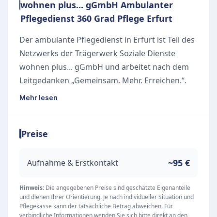
wohnen plus... gGmbH Ambulanter
Pflegedienst 360 Grad Pflege Erfurt
Der ambulante Pflegedienst in Erfurt ist Teil des
Netzwerks der Trägerwerk Soziale Dienste
wohnen plus... gGmbH und arbeitet nach dem
Leitgedanken „Gemeinsam. Mehr. Erreichen.“.
Das engagierte Team hat es sich zur Aufgabe
Mehr lesen
gemacht, pflegebedürftige Menschen in ihrer
vertrauten häuslichen Umgebung bestmöglich
Preise
zu versorgen und menschlich zu unterstützen.
Durch die Einbindung in einen großen Verbund,
der auch vielfältige Wohn-, Hospiz- und
~95 €
Aufnahme & Erstkontakt
Therapieangebote umfasst, profitieren Klienten
von einer ganzheitlichen Sichtweise auf Pflege
Hinweis:
Die angegebenen Preise sind geschätzte Eigenanteile
und dienen Ihrer Orientierung. Je nach individueller Situation und
und Betreuung.
Pflegekasse kann der tatsächliche Betrag abweichen. Für
Umfassende Pflege und Betreuung
verbindliche Informationen wenden Sie sich bitte direkt an den