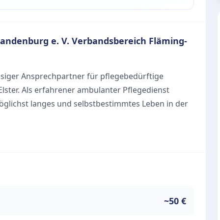
randenburg e. V. Verbandsbereich Fläming-
lässiger Ansprechpartner für pflegebedürftige
lster. Als erfahrener ambulanter Pflegedienst
möglichst langes und selbstbestimmtes Leben in der
he Versorgung ausgerichtet und bietet umfassende
 der Einrichtung gehören:
Zuhause
halt
~50 €
is Freitag zwischen 08:00 und 16:00 Uhr geöffnet. In