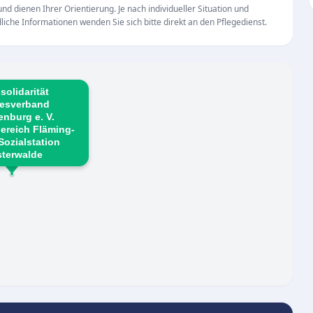
zur Verfügung und wird von Angehörigen und Klienten
d dienen Ihrer Orientierung. Je nach individueller Situation und
iche Informationen wenden Sie sich bitte direkt an den Pflegedienst.
ge Beratung geschätzt.
solidarität
esverband
nburg e. V.
ereich Fläming-
-Sozialstation
sterwalde