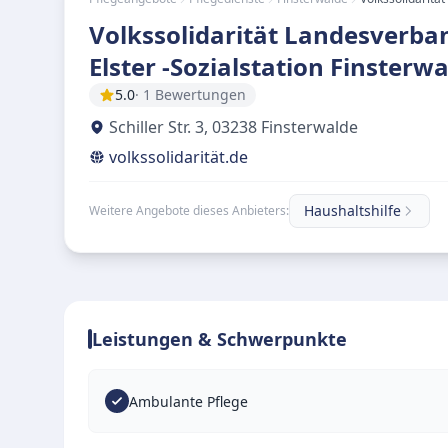
Volkssolidarität Landesverba
Elster -Sozialstation Finsterw
5.0
· 1 Bewertungen
Schiller Str. 3
,
03238
Finsterwalde
volkssolidarität.de
Haushaltshilfe
Weitere Angebote dieses Anbieters:
Leistungen & Schwerpunkte
Ambulante Pflege