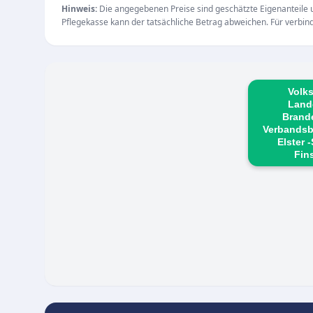
dieser Zeit steht das Team für alle Anfragen 
Hinweis:
Die angegebenen Preise sind geschätzte Eigenanteile un
Pflegekasse kann der tatsächliche Betrag abweichen. Für verbindl
besonders für die freundliche sowie fachkundi
Volks
Land
Brande
Verbandsb
Elster 
Fin