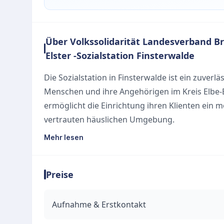
Über Volkssolidarität Landesverband B
Elster -Sozialstation Finsterwalde
Die Sozialstation in Finsterwalde ist ein zuver
Menschen und ihre Angehörigen im Kreis Elbe-E
ermöglicht die Einrichtung ihren Klienten ein 
vertrauten häuslichen Umgebung.
Unsere Leistungen
Mehr lesen
Das Serviceangebot ist gezielt auf die häuslic
Unterstützung. Zu den wesentlichen Leistungen
Preise
Ambulante Pflege und Betreuung im eigenen 
Praktische Alltagshilfen zur Entlastung im Haus
Kompetente und individuelle Pflegeberatung
Aufnahme & Erstkontakt
Das Büro in der Schillerstraße ist von Montag b