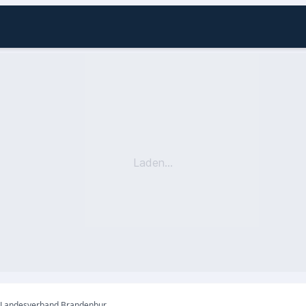
Laden...
Volkssolidarität Landesverband Brandenburg e. V. Verbandsbereich Fläming-Elster -Sozialstation Finsterwalde