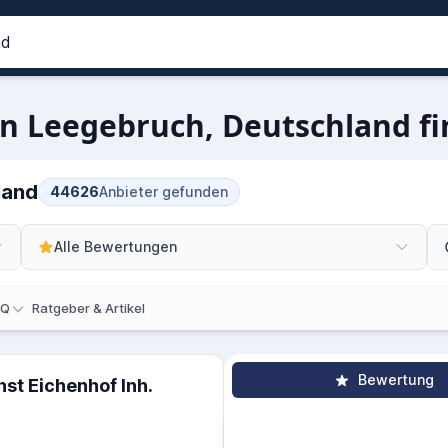
n Leegebruch, Deutschland fi
land
44626
Anbieter gefunden
Alle Bewertungen
AQ
Ratgeber & Artikel
Bewertung
st Eichenhof Inh.