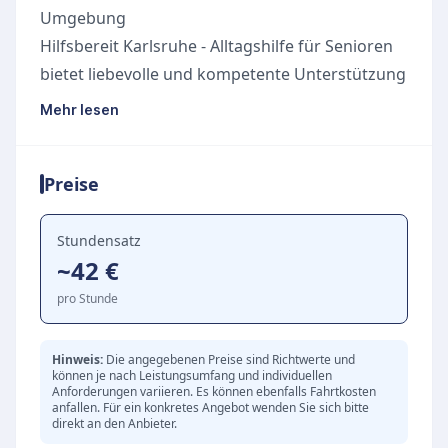
Umgebung
Hilfsbereit Karlsruhe - Alltagshilfe für Senioren
bietet liebevolle und kompetente Unterstützung
für ältere Menschen, um ihnen ein
Mehr lesen
selbstbestimmtes Leben im eigenen Zuhause zu
ermöglichen. Das engagierte Team steht
Preise
Senioren und ihren Angehörigen mit
tatkräftiger Hilfe zur Seite und sorgt für
spürbare Entlastung im Alltag. Dabei grenzt sich
Stundensatz
~42 €
das Angebot klar von der medizinischen Pflege
ab und konzentriert sich stattdessen voll und
pro Stunde
ganz auf die praktische und
zwischenmenschliche Begleitung.
Hinweis:
Die angegebenen Preise sind Richtwerte und
können je nach Leistungsumfang und individuellen
Das Leistungsspektrum umfasst vielfältige
Anforderungen variieren. Es können ebenfalls Fahrtkosten
Hilfestellungen, die individuell auf die
anfallen. Für ein konkretes Angebot wenden Sie sich bitte
direkt an den Anbieter.
Bedürfnisse der Klienten abgestimmt werden: