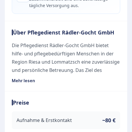
tägliche Versorgung aus.
Über Pflegedienst Rädler-Gocht GmbH
Die Pflegedienst Rädler-Gocht GmbH bietet
hilfe- und pflegebedürftigen Menschen in der
Region Riesa und Lommatzsch eine zuverlässige
und persönliche Betreuung. Das Ziel des
engagierten Teams ist es, Pflege und
Mehr lesen
Unterstützung direkt in der vertrauten
häuslichen Umgebung zu gewährleisten, sodass
Preise
die Eigenständigkeit der Patienten bestmöglich
erhalten bleibt.
Unsere Leistungen
~80 €
Aufnahme & Erstkontakt
Das Angebot des Pflegedienstes umfasst