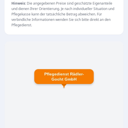
verschiedene Bereiche, um auf die individuellen
Hinweis:
Die angegebenen Preise sind geschätzte Eigenanteile
und dienen Ihrer Orientierung. Je nach individueller Situation und
Bedürfnisse der Klienten einzugehen:
Pflegekasse kann der tatsächliche Betrag abweichen. Für
Ambulante Pflege:
Professionelle
verbindliche Informationen wenden Sie sich bitte direkt an den
Pflegedienst.
Unterstützung und Versorgung im eigenen
Zuhause.
Tagespflege:
Förderung von Gemeinschaft und
Aktivität durch eine strukturierte Betreuung im
Tagesverlauf.
Mit Standorten am Markt in Lommatzsch sowie
Pflegedienst Rädler-
am Kutzschenstein in Riesa ist die Pflegedienst
Gocht GmbH
Rädler-Gocht GmbH regional tief verwurzelt und
stets nah an ihren Patienten. Kunden schätzen
insbesondere die Zuverlässigkeit und die
positiven Erfahrungen in der täglichen
Zusammenarbeit.